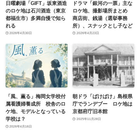
日曜劇場「GIFT」坂東酒造
ドラマ「銀河の一票」主な
のロケ地は石川酒造（東京
ロケ地、撮影場所まとめ
都福生市）多満自慢で知ら
商店街、銭湯（選挙事務
れる
所）、スナックとし子など
2026年4月30日
2026年4月23日
「風、薫る」梅岡女学校付
朝ドラ「ばけばけ」島根県
属看護婦養成所 校舎のロ
庁でランデブー ロケ地は
ケ地、モデルとなっている
京都府庁旧本館
学校は？
2025年11月28日
2026年4月16日