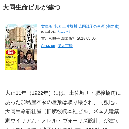
大同生命ビルが建つ
文庫版 小説 土佐堀川 広岡浅子の生涯 (潮文庫)
posted with
カエレバ
古川智映子 潮出版社 2015-09-05
Amazon
楽天市場
大正11年（1922年）には、土佐堀川・肥後橋前に
あった加島屋本家の屋敷は取り壊され、同敷地に
大同生命新社屋（旧肥後橋本社ビル。米国人建築
家ウイリアム・メレル・ヴォーリズ設計）が建て