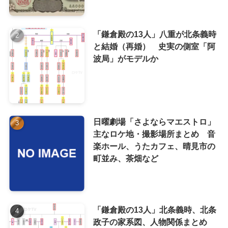
「鎌倉殿の13人」八重が北条義時
と結婚（再婚） 史実の側室「阿
波局」がモデルか
日曜劇場「さよならマエストロ」
主なロケ地・撮影場所まとめ 音
楽ホール、うたカフェ、晴見市の
町並み、茶畑など
「鎌倉殿の13人」北条義時、北条
政子の家系図、人物関係まとめ