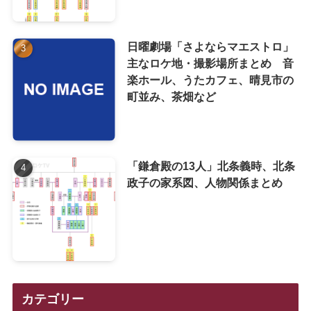
日曜劇場「さよならマエストロ」
主なロケ地・撮影場所まとめ 音
楽ホール、うたカフェ、晴見市の
町並み、茶畑など
「鎌倉殿の13人」北条義時、北条
政子の家系図、人物関係まとめ
カテゴリー