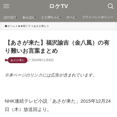
ロケTV
ばけばけ
あんぱん
とと姉ちゃん
ホーム
プライバシーポリシー
ホーム
★★朝ドラ
あさが来た
【あさが来た】福沢諭吉（金八風）の有
り難いお言葉まとめ
2024年11月8日
あさが来た
※本ページのリンクには広告が含まれています。
NHK連続テレビ小説「あさが来た」2015年12月24
日（木）放送回より。