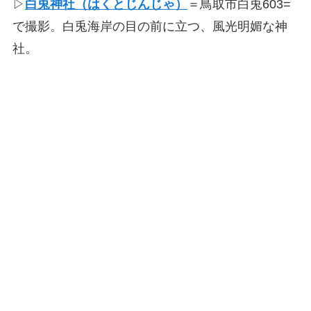
▷
白兎神社（はくとじんじゃ）
＝鳥取市白兎603=
で撮影。白兎海岸の目の前に立つ、風光明媚な神
社。