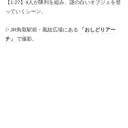
【1:27】4人が隊列を組み、謎の白いオブジェを登
っていくシーン。
▷JR鳥取駅前・風紋広場にある
「おしどりアー
チ」
で撮影。