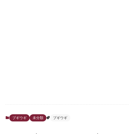
ブギウギ
未分類
ブギウギ