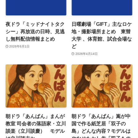
夜ドラ「ミッドナイトタク
日曜劇場「GIFT」主なロケ
シー」再放送の日時、見逃
地・撮影場所まとめ 東彗
し無料配信情報まとめ
大学 、体育館、試合会場な
ど
2026年6月1日
2026年4月14日
朝ドラ「あんぱん」まんが
朝ドラ「あんぱん」嵩が中
教室 司会者の落語家・立川
国で作る紙芝居「双子の
談楽（立川談慶） モデル
島」どんな内容？モデルは