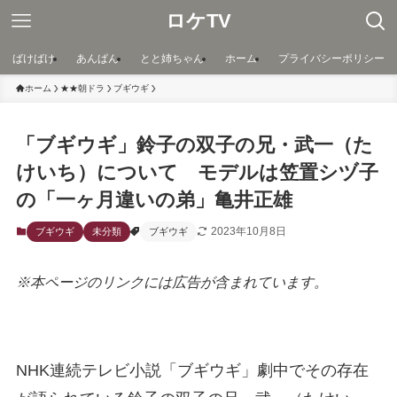
ロケTV
ばけばけ
あんぱん
とと姉ちゃん
ホーム
プライバシーポリシー
ホーム
★★朝ドラ
ブギウギ
「ブギウギ」鈴子の双子の兄・武一（た
けいち）について モデルは笠置シヅ子
の「一ヶ月違いの弟」亀井正雄
2023年10月8日
ブギウギ
未分類
ブギウギ
※本ページのリンクには広告が含まれています。
NHK連続テレビ小説「ブギウギ」劇中でその存在