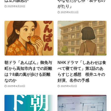
は立川談志か
やなせたかし作「双子もの
がたり」
2025年8月20日
2025年4月11日
朝ドラ「あんぱん」御免与
NHKドラマ「しあわせは食
町から高知市内までの距離
べて寝て待て」第1話のあ
は？8歳の嵩が歩ける距離
らすじと感想 桜井ユキの
なのか
好演、名作の予感
2025年4月10日
2025年4月2日