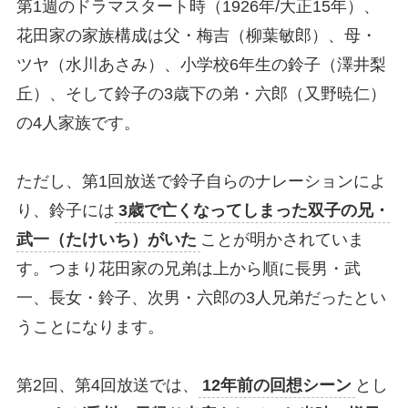
第1週のドラマスタート時（1926年/大正15年）、
花田家の家族構成は父・梅吉（柳葉敏郎）、母・
ツヤ（水川あさみ）、小学校6年生の鈴子（澤井梨
丘）、そして鈴子の3歳下の弟・六郎（又野暁仁）
の4人家族です。
ただし、第1回放送で鈴子自らのナレーションによ
り、鈴子には
3歳で亡くなってしまった双子の兄・
武一（たけいち）がいた
ことが明かされていま
す。つまり花田家の兄弟は上から順に長男・武
一、長女・鈴子、次男・六郎の3人兄弟だったとい
うことになります。
第2回、第4回放送では、
12年前の回想シーン
とし