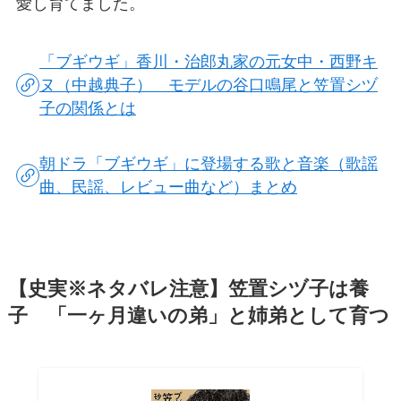
愛し育てました。
「ブギウギ」香川・治郎丸家の元女中・西野キ
ヌ（中越典子） モデルの谷口鳴尾と笠置シヅ
子の関係とは
朝ドラ「ブギウギ」に登場する歌と音楽（歌謡
曲、民謡、レビュー曲など）まとめ
【史実※ネタバレ注意】笠置シヅ子は養
子 「一ヶ月違いの弟」と姉弟として育つ