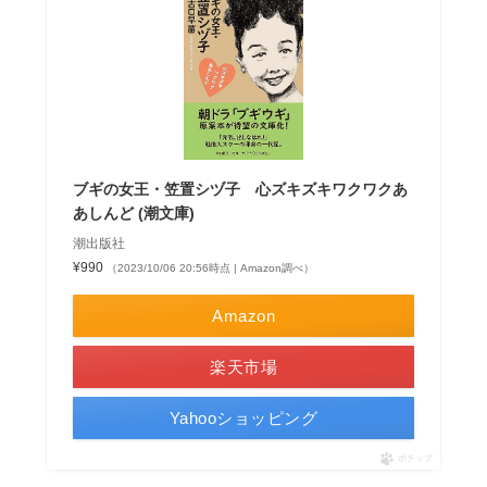
ブギの女王・笠置シヅ子 心ズキズキワクワクあ
あしんど (潮文庫)
潮出版社
¥990
（2023/10/06 20:56時点 | Amazon調べ）
Amazon
楽天市場
Yahooショッピング
ポチップ