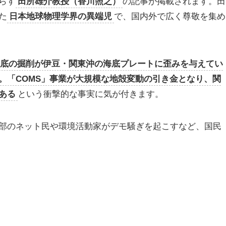
らす
田所雄介教授（香川照之）
の記事が掲載されます。田
た
日本地球物理学界の異端児
で、国内外で広く尊敬を集め
海底の掘削が伊豆・関東沖の海底プレートに歪みを与えてい
。「COMS」事業が大規模な地殻変動の引き金となり、関
ある
という衝撃的な事実に気が付きます。
部のネット民や環境活動家がデモ騒ぎを起こすなど、国民