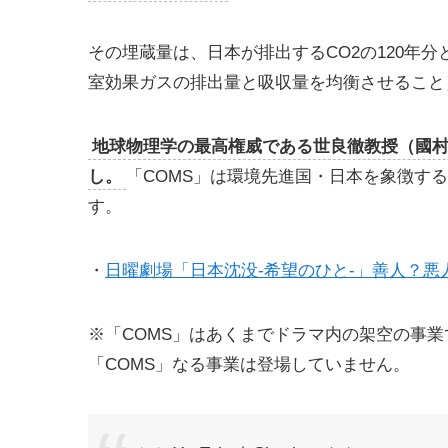
その埋蔵量は、日本が排出するCO2の120年
室効果ガスの排出量と吸収量を均衡させること
地球物理学の最高権威である世良徹教授（國村
し。
「COMS」は環境先進国・日本を象徴す
す。
・
日曜劇場「日本沈没-希望のひと-」善人？悪
※「COMS」はあくまでドラマ内の架空の事
「COMS」なる事業は登場していません。