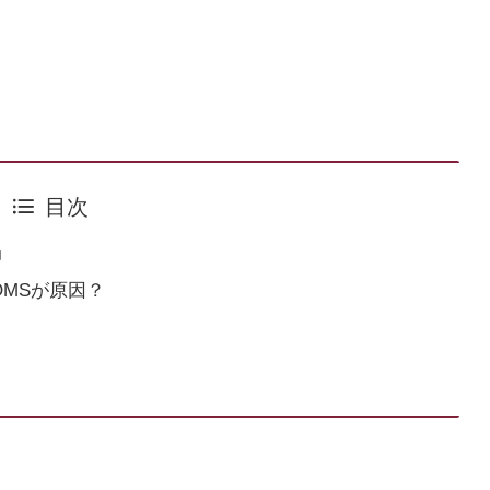
目次
」
MSが原因？