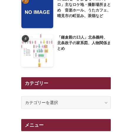
ロ」主なロケ地・撮影場所まと
め 音楽ホール、うたカフェ、
晴見市の町並み、茶畑など
「鎌倉殿の13人」北条義時、
北条政子の家系図、人物関係ま
とめ
カテゴリー
カ
テ
ゴ
リ
メニュー
ー