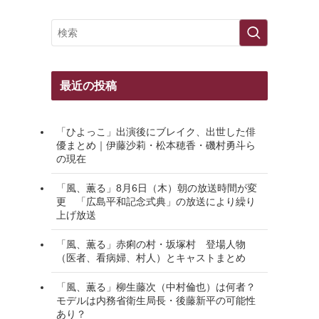
最近の投稿
「ひよっこ」出演後にブレイク、出世した俳
優まとめ｜伊藤沙莉・松本穂香・磯村勇斗ら
の現在
「風、薫る」8月6日（木）朝の放送時間が変
更 「広島平和記念式典」の放送により繰り
上げ放送
「風、薫る」赤痢の村・坂塚村 登場人物
（医者、看病婦、村人）とキャストまとめ
「風、薫る」柳生藤次（中村倫也）は何者？
モデルは内務省衛生局長・後藤新平の可能性
あり？