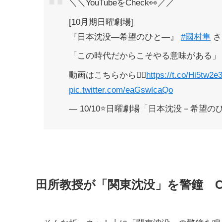
＼＼YouTubeをCheck👀／／
[10月期日曜劇場]
『日本沈没―希望のひと―』
#國村隼
さ
「この時代だからこそやる意味がある」
動画はこちらから💁‍♀️
https://t.co/Hi5tw2e
pic.twitter.com/eaGswlcaQo
— 10/10⭐️日曜劇場「日本沈没－希望のひと－
田所教授が「関東沈没」を警鐘 C