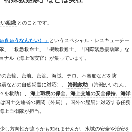
ない組織
とのことです。
ゅきゅうなんたい）」
というスペシャル・レスキューチー
隊」「救急救命士」「機動救難士」「国際緊急援助隊」な
ョナル（海上保安官）が集っています。
での密輸、密航、密漁、海賊、テロ、不審船などを防
地震などの自然災害に対応）、
海難救助
（海難かいなん、
々を救助）、
海上環境の保全、海上交通の安全保持、海洋
庁は国土交通省の機関（外局）。国外の艦艇に対応する任務
海上自衛隊が担当。
は少し方向性が違うかも知れませんが、水域の安全や治安を