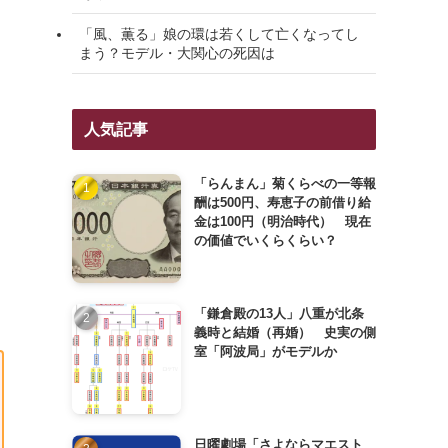
「風、薫る」娘の環は若くして亡くなってし
まう？モデル・大関心の死因は
人気記事
「らんまん」菊くらべの一等報
酬は500円、寿恵子の前借り給
金は100円（明治時代） 現在
の価値でいくらくらい？
「鎌倉殿の13人」八重が北条
義時と結婚（再婚） 史実の側
室「阿波局」がモデルか
日曜劇場「さよならマエスト