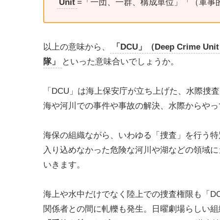
Unit
=「一団、一群、構成単位」「（軍事
以上の意味から、
「DCU」（Deep Crim
隊」
といった意味合いでしょうか。
「DCU」は海上保安庁が立ち上げた、水際捜
海や河川での事件や事故の解決、水際からやっ
海保の組織ながら、いわゆる「捜査」を行う特
入り込めなかった危険な河川や湖などの領域に
いきます。
海上や水中だけでなく陸上での捜査権限も「D
関係者との間に軋轢も発生。日曜劇場らしい組