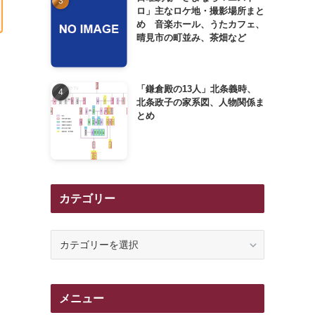
ロ」主なロケ地・撮影場所まと
め 音楽ホール、うたカフェ、
晴見市の町並み、茶畑など
「鎌倉殿の13人」北条義時、
北条政子の家系図、人物関係ま
とめ
カテゴリー
カ
テ
ゴ
リ
メニュー
ー