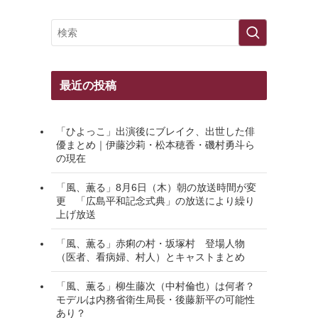
最近の投稿
「ひよっこ」出演後にブレイク、出世した俳
優まとめ｜伊藤沙莉・松本穂香・磯村勇斗ら
の現在
「風、薫る」8月6日（木）朝の放送時間が変
更 「広島平和記念式典」の放送により繰り
上げ放送
「風、薫る」赤痢の村・坂塚村 登場人物
（医者、看病婦、村人）とキャストまとめ
「風、薫る」柳生藤次（中村倫也）は何者？
モデルは内務省衛生局長・後藤新平の可能性
あり？