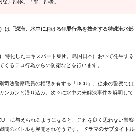
的な）部隊」「部、部署」
e Unit）は「深海、水中における犯罪行為を捜査する特殊潜水部
査に特化したエキスパート集団。島国日本において発生する
てくるテロ行為からの防衛などを行います。
別司法警察職員の権限を有する「DCU」。従来の警察では
ガンガンと潜り込み、次々に水中の未解決事件を解明して
CU」に与えられるようになると、これを良く思わない警察
織間のバトルも展開されそうです。
ドラマのサブタイトル