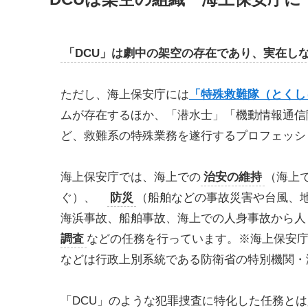
「DCU」は劇中の架空の存在であり、実在し
ただし、海上保安庁には
「特殊救難隊（とくし
ムが存在するほか、「潜水士」「機動情報通信
ど、救難系の特殊業務を遂行するプロフェッシ
海上保安庁では、海上での
治安の維持
（海上
ぐ）、
防災
（船舶などの事故災害や台風、
海浜事故、船舶事故、海上での人身事故から人
調査
などの任務を行っています。※海上保安
などは行政上別系統である防衛省の特別機関・
「DCU」のような犯罪捜査に特化した任務と