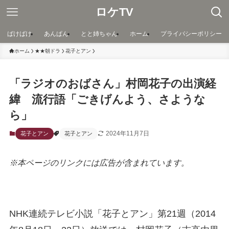
ロケTV
ばけばけ
あんぱん
とと姉ちゃん
ホーム
プライバシーポリシー
ホーム
★★朝ドラ
花子とアン
「ラジオのおばさん」村岡花子の出演経
緯 流行語「ごきげんよう、さような
ら」
2024年11月7日
花子とアン
花子とアン
※本ページのリンクには広告が含まれています。
NHK連続テレビ小説「花子とアン」第21週（2014