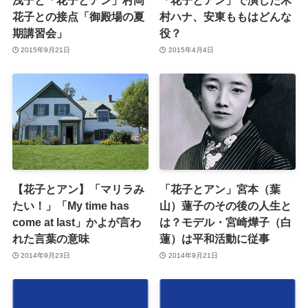
浅子と「花子とアン」村岡
「花子とアン」で演じた木
花子との接点「御殿場の夏
村ハナ、安東ももはどんな
期講習会」
役？
2015年9月21日
2015年4月4日
【花子とアン】「マリラみ
「花子とアン」宮本（葉
たい！」「My time has
山）蓮子のその後の人生と
come at last」かよが言わ
は？モデル・宮崎燁子（白
れた言葉の意味
蓮）は平和活動に従事
2014年9月23日
2014年9月21日