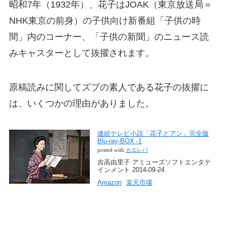
昭和7年（1932年）、花子はJOAK（東京放送局＝
NHK東京の前身）の子供向け新番組「子供の時
間」内のコーナー、「子供の新聞」のニュース読
みキャスターとして抜擢されます。
原稿読みに関してズブの素人である花子の抜擢に
は、いくつかの理由がありました。
連続テレビ小説「花子とアン」完全版
Blu-ray-BOX -1
posted with
カエレバ
吉高由里子 アミューズソフトエンタテ
インメント 2014-09-24
Amazon
楽天市場