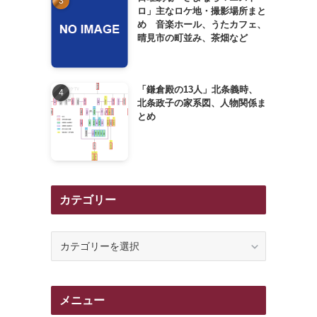
ロ」主なロケ地・撮影場所まと
め 音楽ホール、うたカフェ、
晴見市の町並み、茶畑など
「鎌倉殿の13人」北条義時、
北条政子の家系図、人物関係ま
とめ
カテゴリー
カ
テ
ゴ
リ
メニュー
ー