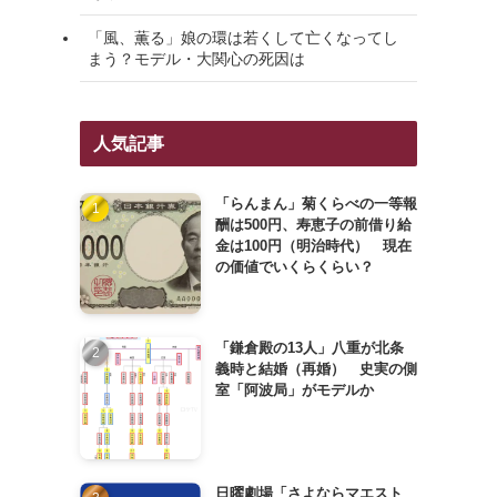
「風、薫る」娘の環は若くして亡くなってし
まう？モデル・大関心の死因は
人気記事
「らんまん」菊くらべの一等報
酬は500円、寿恵子の前借り給
金は100円（明治時代） 現在
の価値でいくらくらい？
「鎌倉殿の13人」八重が北条
義時と結婚（再婚） 史実の側
室「阿波局」がモデルか
日曜劇場「さよならマエスト