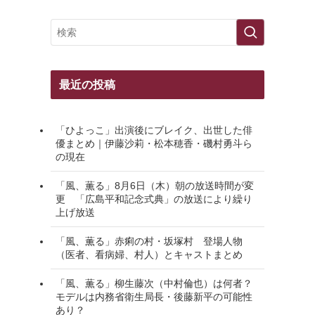
最近の投稿
「ひよっこ」出演後にブレイク、出世した俳
優まとめ｜伊藤沙莉・松本穂香・磯村勇斗ら
の現在
「風、薫る」8月6日（木）朝の放送時間が変
更 「広島平和記念式典」の放送により繰り
上げ放送
「風、薫る」赤痢の村・坂塚村 登場人物
（医者、看病婦、村人）とキャストまとめ
「風、薫る」柳生藤次（中村倫也）は何者？
モデルは内務省衛生局長・後藤新平の可能性
あり？