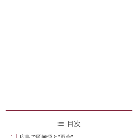
目次
広島で岡崎悟と”再会”