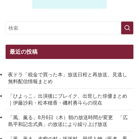
最近の投稿
夜ドラ「税金で買った本」放送日程と再放送、見逃し
無料配信情報まとめ
「ひよっこ」出演後にブレイク、出世した俳優まとめ
｜伊藤沙莉・松本穂香・磯村勇斗らの現在
「風、薫る」8月6日（木）朝の放送時間が変更 「広
島平和記念式典」の放送により繰り上げ放送
「風、薫る」赤痢の村・坂塚村 登場人物（医者、看