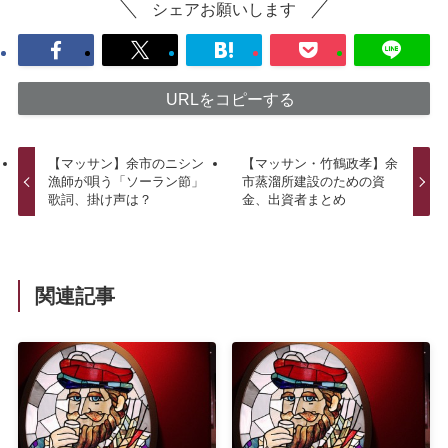
シェアお願いします
URLをコピーする
【マッサン】余市のニシン
【マッサン・竹鶴政孝】余
漁師が唄う「ソーラン節」
市蒸溜所建設のための資
歌詞、掛け声は？
金、出資者まとめ
関連記事