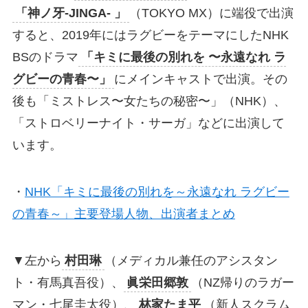
「神ノ牙-JINGA- 」
（TOKYO MX）に端役で出演
すると、2019年にはラグビーをテーマにしたNHK
BSのドラマ
「キミに最後の別れを 〜永遠なれ ラ
グビーの青春〜」
にメインキャストで出演。その
後も「ミストレス〜女たちの秘密〜」（NHK）、
「ストロベリーナイト・サーガ」などに出演して
います。
・
NHK「キミに最後の別れを～永遠なれ ラグビー
の青春～」主要登場人物、出演者まとめ
▼左から
村田琳
（メディカル兼任のアシスタン
ト・有馬真吾役）、
眞栄田郷敦
（NZ帰りのラガー
マン・七尾圭太役）、
林家たま平
（新人スクラム