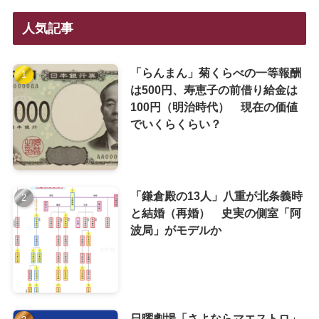
人気記事
「らんまん」菊くらべの一等報酬
は500円、寿恵子の前借り給金は
100円（明治時代） 現在の価値
でいくらくらい？
「鎌倉殿の13人」八重が北条義時
と結婚（再婚） 史実の側室「阿
波局」がモデルか
日曜劇場「さよならマエストロ」