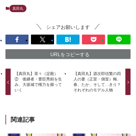
真田丸
シェアお願いします
URLをコピーする
【真田丸】茶々（淀殿）
【真田丸】源次郎信繁の四
② 後継者・豊臣秀頼を生
人の妻（正室・側室）梅、
み、大坂城で権力を握って
春、たか、そして…きり？
いく
それぞれのモデル人物
関連記事