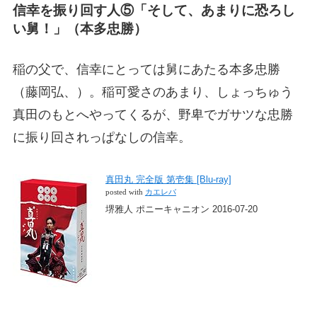
信幸を振り回す人⑤「そして、あまりに恐ろし
い舅！」（本多忠勝）
稲の父で、信幸にとっては舅にあたる本多忠勝
（藤岡弘、）。稲可愛さのあまり、しょっちゅう
真田のもとへやってくるが、野卑でガサツな忠勝
に振り回されっぱなしの信幸。
真田丸 完全版 第壱集 [Blu-ray]
posted with
カエレバ
堺雅人 ポニーキャニオン 2016-07-20