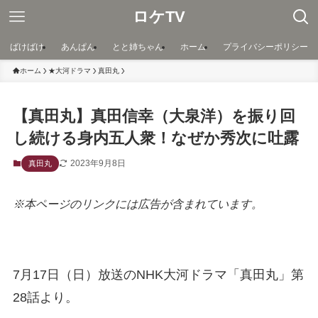
ロケTV
ばけばけ
あんぱん
とと姉ちゃん
ホーム
プライバシーポリシー
ホーム
★大河ドラマ
真田丸
【真田丸】真田信幸（大泉洋）を振り回
し続ける身内五人衆！なぜか秀次に吐露
2023年9月8日
真田丸
※本ページのリンクには広告が含まれています。
7月17日（日）放送のNHK大河ドラマ「真田丸」第
28話より。