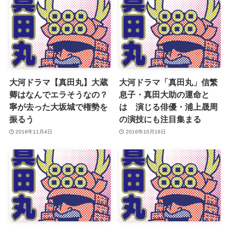
大河ドラマ【真田丸】大蔵
大河ドラマ「真田丸」信繁
卿はなんでエラそうなの？
息子・真田大助の運命と
寧が去った大坂城で権勢を
は 演じる俳優・浦上晟周
振るう
の演技にも注目集まる
2016年11月4日
2016年10月16日