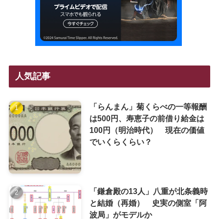
人気記事
「らんまん」菊くらべの一等報酬
は500円、寿恵子の前借り給金は
100円（明治時代） 現在の価値
でいくらくらい？
「鎌倉殿の13人」八重が北条義時
と結婚（再婚） 史実の側室「阿
波局」がモデルか