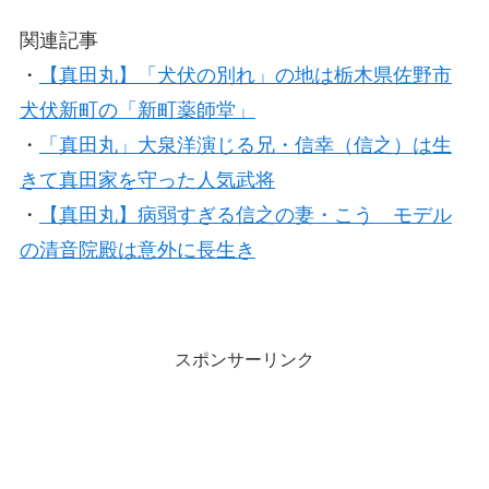
関連記事
・
【真田丸】「犬伏の別れ」の地は栃木県佐野市
犬伏新町の「新町薬師堂」
・
「真田丸」大泉洋演じる兄・信幸（信之）は生
きて真田家を守った人気武将
・
【真田丸】病弱すぎる信之の妻・こう モデル
の清音院殿は意外に長生き
スポンサーリンク