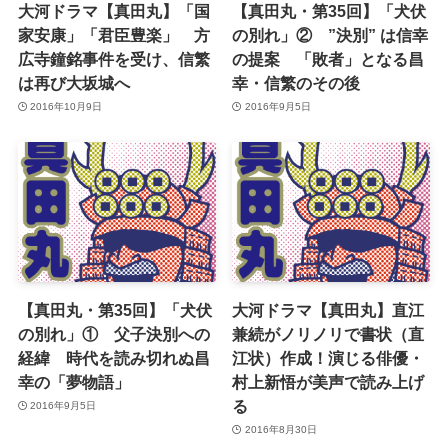
大河ドラマ【真田丸】「国
【真田丸・第35回】「犬伏
家安康」「君臣豊楽」 方
の別れ」② ”決別” は信幸
広寺鐘銘事件を受け、信繁
の提案 「敗者」となる昌
は再び大坂城へ
幸・信繁のその後
2016年10月9日
2016年9月5日
【真田丸・第35回】「犬伏
大河ドラマ【真田丸】直江
の別れ」① 父子決別への
兼続がノリノリで書状（直
経緯 時代を読み切れぬ昌
江状）作成！演じる俳優・
幸の「夢物語」
村上新悟が美声で読み上げ
る
2016年9月5日
2016年8月30日