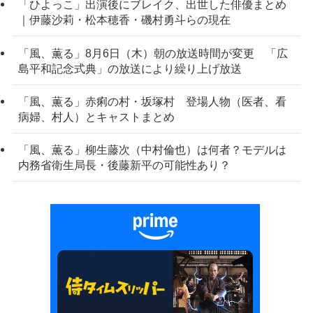
「ひよっこ」出演後にブレイク、出世した俳優まとめ
｜伊藤沙莉・松本穂香・磯村勇斗らの現在
「風、薫る」8月6日（木）朝の放送時間が変更 「広
島平和記念式典」の放送により繰り上げ放送
「風、薫る」赤痢の村・坂塚村 登場人物（医者、看
病婦、村人）とキャストまとめ
「風、薫る」柳生藤次（中村倫也）は何者？モデルは
内務省衛生局長・後藤新平の可能性あり？