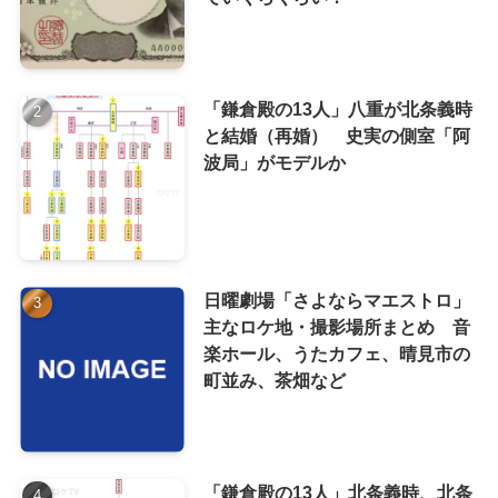
「鎌倉殿の13人」八重が北条義時
と結婚（再婚） 史実の側室「阿
波局」がモデルか
日曜劇場「さよならマエストロ」
主なロケ地・撮影場所まとめ 音
楽ホール、うたカフェ、晴見市の
町並み、茶畑など
「鎌倉殿の13人」北条義時、北条