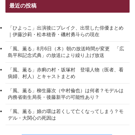
最近の投稿
「ひよっこ」出演後にブレイク、出世した俳優まとめ
｜伊藤沙莉・松本穂香・磯村勇斗らの現在
「風、薫る」8月6日（木）朝の放送時間が変更 「広
島平和記念式典」の放送により繰り上げ放送
「風、薫る」赤痢の村・坂塚村 登場人物（医者、看
病婦、村人）とキャストまとめ
「風、薫る」柳生藤次（中村倫也）は何者？モデルは
内務省衛生局長・後藤新平の可能性あり？
「風、薫る」娘の環は若くして亡くなってしまう？モ
デル・大関心の死因は