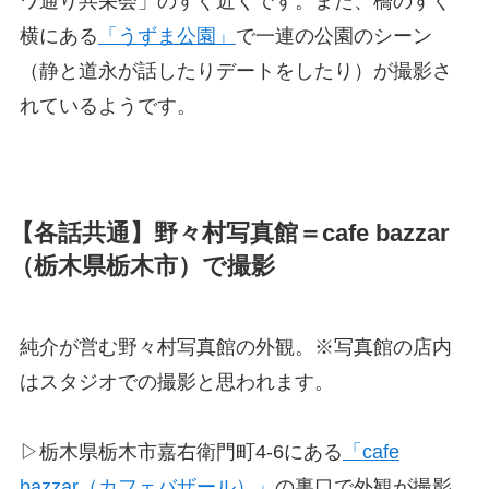
ワ通り共栄会」のすぐ近くです。また、橋のすぐ
横にある
「うずま公園」
で一連の公園のシーン
（静と道永が話したりデートをしたり）が撮影さ
れているようです。
【各話共通】野々村写真館＝cafe bazzar
（栃木県栃木市）で撮影
純介が営む野々村写真館の外観。※写真館の店内
はスタジオでの撮影と思われます。
▷栃木県栃木市嘉右衛門町4-6にある
「cafe
bazzar（カフェバザール）」
の裏口で外観が撮影