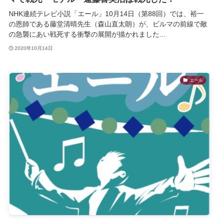
NHK連続テレビ小説「エール」10月14日（第88回）では、裕一
の恩師である藤堂清晴先生（森山直太朗）が、ビルマの前線で敵
の急襲にあい戦死する衝撃の展開が描かれました...
2020年10月14日
エール