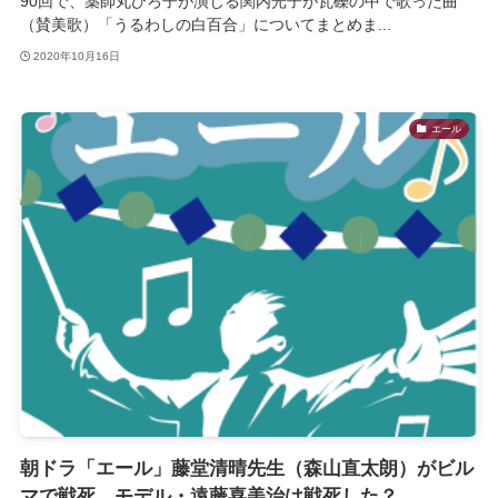
90回で、薬師丸ひろ子が演じる関内光子が瓦礫の中で歌った曲
（賛美歌）「うるわしの白百合」についてまとめま...
2020年10月16日
エール
朝ドラ「エール」藤堂清晴先生（森山直太朗）がビル
マで戦死 モデル・遠藤喜美治は戦死した？