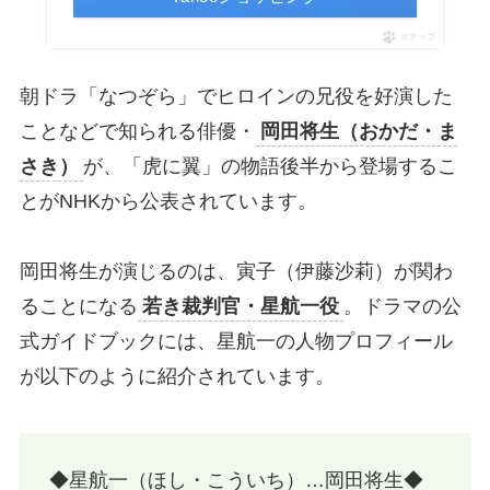
ポチップ
朝ドラ「なつぞら」でヒロインの兄役を好演した
ことなどで知られる俳優・
岡田将生（おかだ・ま
さき）
が、「虎に翼」の物語後半から登場するこ
とがNHKから公表されています。
岡田将生が演じるのは、寅子（伊藤沙莉）が関わ
ることになる
若き裁判官・星航一役
。ドラマの公
式ガイドブックには、星航一の人物プロフィール
が以下のように紹介されています。
◆星航一（ほし・こういち）…岡田将生◆