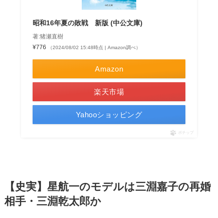
昭和16年夏の敗戦 新版 (中公文庫)
著:猪瀬直樹
¥776
（2024/08/02 15:48時点 | Amazon調べ）
Amazon
楽天市場
Yahooショッピング
ポチップ
【史実】星航一のモデルは三淵嘉子の再婚
相手・三淵乾太郎か