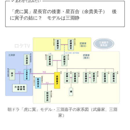
あわせて読みたい
「虎に翼」星長官の後妻・星百合（余貴美子） 後
に寅子の姑に？ モデルは三淵静
朝ドラ「虎に翼」モデル・三淵嘉子の家系図（武藤家、三淵
家）