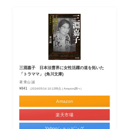
三淵嘉子 日本法曹界に女性活躍の道を拓いた
「トラママ」 (角川文庫)
著:青山 誠
¥841
（2024/05/14 10:12時点 | Amazon調べ）
Amazon
楽天市場
Yahooショッピング