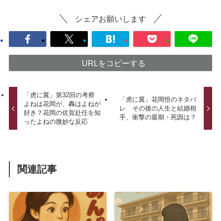
シェアお願いします
URLをコピーする
「虎に翼」第32回の考察
「虎に翼」花岡悟のネタバ
よねは花岡が、轟はよねが
レ その後の人生と結婚相
好き？花岡の佐賀赴任を知
手、衝撃の最期・死因は？
ったよねの微妙な反応
関連記事