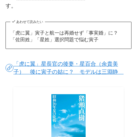
す。
あわせて読みたい
「虎に翼」寅子と航一は再婚せず「事実婚」に？
「佐田姓」「星姓」選択問題で悩む寅子
「虎に翼」星長官の後妻・星百合（余貴美
子） 後に寅子の姑に？ モデルは三淵静