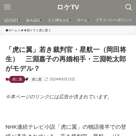
ロケTV
ばけばけ
あんぱん
とと姉ちゃん
ホーム
プライバシーポリシー
ホーム
★★朝ドラ
虎に翼
「虎に翼」若き裁判官・星航一（岡田将
生） 三淵嘉子の再婚相手・三淵乾太郎
がモデル？
2024年8月15日
虎に翼
虎に翼
※本ページのリンクには広告が含まれています。
NHK連続テレビ小説「虎に翼」の物語後半での登