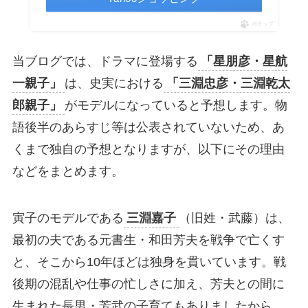
ポチップ
当ブログでは、ドラマに登場する
「星朋彦・星航
一親子」
は、史実における
「三淵忠彦・三淵乾太
郎親子」
がモデルになっていると予想します。物
語後半のあらすじ等は公表されていないため、あ
くまで独自の予想となりますが、以下にその理由
などをまとめます。
寅子のモデルである
三淵嘉子
（旧姓・武藤）は、
最初の夫である元書生・和田芳夫を戦争で亡くす
と、そこから10年ほどは独身を貫いています。戦
後期の混乱や仕事の忙しさに加え、芳夫との間に
生まれた長男・芳武の子育てもありましたから、