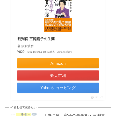
裁判官 三淵嘉子の生涯
著:伊多波碧
¥829
（2024/05/14 10:34時点 | Amazon調べ）
Amazon
楽天市場
Yahooショッピング
ポチップ
あわせて読みたい
「虎に翼」寅子のモデル・三淵嘉