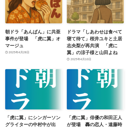
朝ドラ「あんぱん」に共亜
ドラマ「しあわせは食べて
事件が登場 「虎に翼」オ
寝て待て」桜井ユキと土居
マージュ
志央梨が再共演 「虎に
翼」の涼子様と山田よね
2025年4月28日
2025年4月10日
「虎に翼」にシンガーソン
「虎に翼」俳優の和田正人
グライターの中村中が出
が登場 轟の恋人・遠藤時