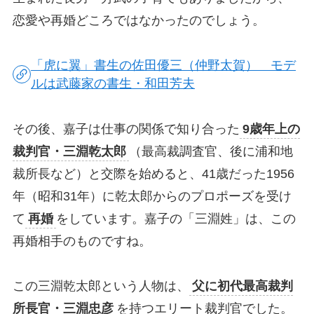
恋愛や再婚どころではなかったのでしょう。
「虎に翼」書生の佐田優三（仲野太賀） モデ
ルは武藤家の書生・和田芳夫
その後、嘉子は仕事の関係で知り合った
9歳年上の
裁判官・三淵乾太郎
（最高裁調査官、後に浦和地
裁所長など）と交際を始めると、41歳だった1956
年（昭和31年）に乾太郎からのプロポーズを受け
て
再婚
をしています。嘉子の「三淵姓」は、この
再婚相手のものですね。
この三淵乾太郎という人物は、
父に初代最高裁判
所長官・三淵忠彦
を持つエリート裁判官でした。