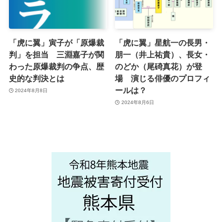
「虎に翼」寅子が「原爆裁
「虎に翼」星航一の長男・
判」を担当 三淵嘉子が関
朋一（井上祐貴）、長女・
わった原爆裁判の争点、歴
のどか（尾碕真花）が登
史的な判決とは
場 演じる俳優のプロフィ
ールは？
2024年8月8日
2024年8月6日