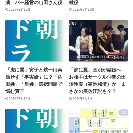
演 バー経営の山田さん役
雄役
2024年8月15日
2024年8月14日
「虎に翼」寅子と航一は再
「虎に翼」直明が結婚へ
婚せず「事実婚」に？「佐
お相手はサークル仲間の田
田姓」「星姓」選択問題で
沼玲美（菊池和澄）か ま
悩む寅子
さかの美佐江説も？？
2024年8月14日
2024年8月8日