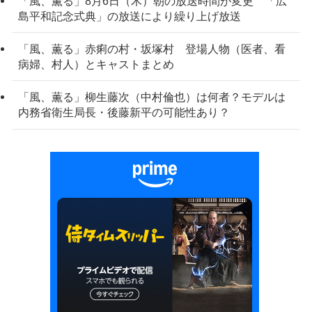
「風、薫る」8月6日（木）朝の放送時間が変更 「広
島平和記念式典」の放送により繰り上げ放送
「風、薫る」赤痢の村・坂塚村 登場人物（医者、看
病婦、村人）とキャストまとめ
「風、薫る」柳生藤次（中村倫也）は何者？モデルは
内務省衛生局長・後藤新平の可能性あり？