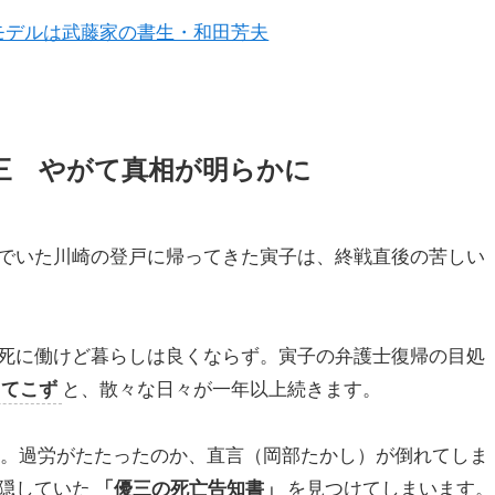
モデルは武藤家の書生・和田芳夫
三 やがて真相が明らかに
でいた川崎の登戸に帰ってきた寅子は、終戦直後の苦しい
死に働けど暮らしは良くならず。寅子の弁護士復帰の目処
ってこず
と、散々な日々が一年以上続きます。
の秋。過労がたたったのか、直言（岡部たかし）が倒れてしま
隠していた
「優三の死亡告知書」
を見つけてしまいます。