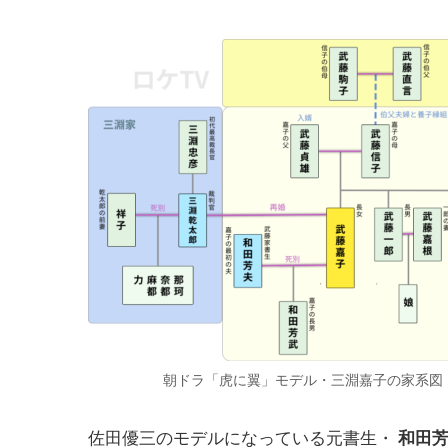
朝ドラ「虎に翼」モデル・三淵嘉子の家系図
佐田優三のモデルになっている元書生・
和田