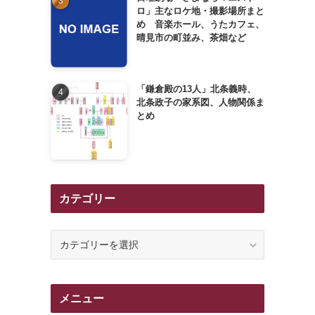
ロ」主なロケ地・撮影場所まと
め 音楽ホール、うたカフェ、
晴見市の町並み、茶畑など
「鎌倉殿の13人」北条義時、
北条政子の家系図、人物関係ま
とめ
カテゴリー
カ
テ
ゴ
リ
メニュー
ー