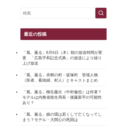
最近の投稿
「風、薫る」8月6日（木）朝の放送時間が変
更 「広島平和記念式典」の放送により繰り
上げ放送
「風、薫る」赤痢の村・坂塚村 登場人物
（医者、看病婦、村人）とキャストまとめ
「風、薫る」柳生藤次（中村倫也）は何者？
モデルは内務省衛生局長・後藤新平の可能性
あり？
「風、薫る」娘の環は若くして亡くなってし
まう？モデル・大関心の死因は