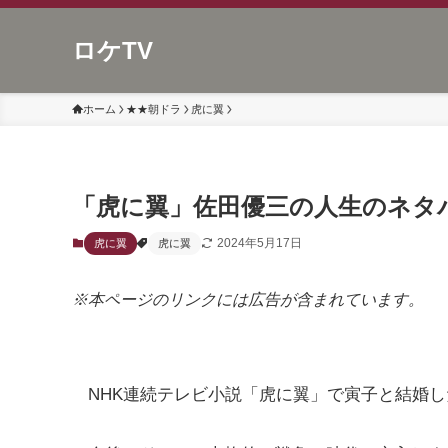
ロケTV
ホーム
★★朝ドラ
虎に翼
「虎に翼」佐田優三の人生のネタ
2024年5月17日
虎に翼
虎に翼
※本ページのリンクには広告が含まれています。
NHK連続テレビ小説「虎に翼」で寅子と結婚