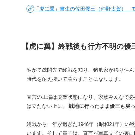
「虎に翼」書生の佐田優三（仲野太賀） 
【虎に翼】終戦後も行方不明の優
やがて疎開先で終戦を知り、猪爪家が移り住ん
時代を耐え抜いて暮らすことになります。
直言の工場は廃業状態になり、家族みんなで必
は立たない上に、
戦地に行ったまま優三も戻
終戦から一年が過ぎた1946年（昭和21年）
います。そして寅子は、直言が写真立ての裏に