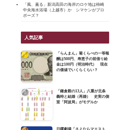
「風、薫る」新潟高田の海岸のロケ地は柿崎
中央海水浴場（上越市）か シマケンがプロ
ポーズ？
人気記事
「らんまん」菊くらべの一等報
酬は500円、寿恵子の前借り給
金は100円（明治時代） 現在
の価値でいくらくらい？
「鎌倉殿の13人」八重が北条
義時と結婚（再婚） 史実の側
室「阿波局」がモデルか
日曜劇場「さよならマエスト