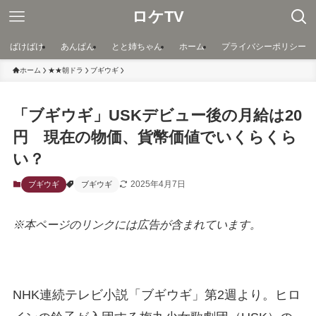
ロケTV
ばけばけ
あんぱん
とと姉ちゃん
ホーム
プライバシーポリシー
ホーム
★★朝ドラ
ブギウギ
「ブギウギ」USKデビュー後の月給は20
円 現在の物価、貨幣価値でいくらくら
い？
2025年4月7日
ブギウギ
ブギウギ
※本ページのリンクには広告が含まれています。
NHK連続テレビ小説「ブギウギ」第2週より。ヒロ