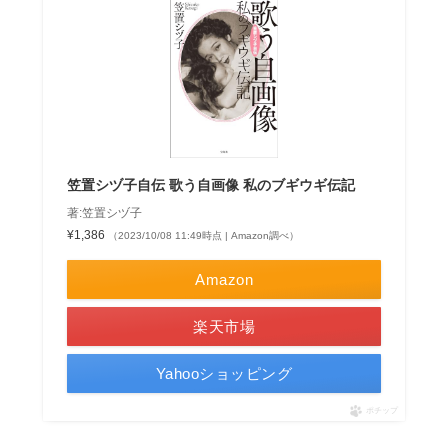
笠置シヅ子自伝 歌う自画像 私のブギウギ伝記
著:笠置シヅ子
¥1,386
（2023/10/08 11:49時点 | Amazon調べ）
Amazon
楽天市場
Yahooショッピング
ポチップ