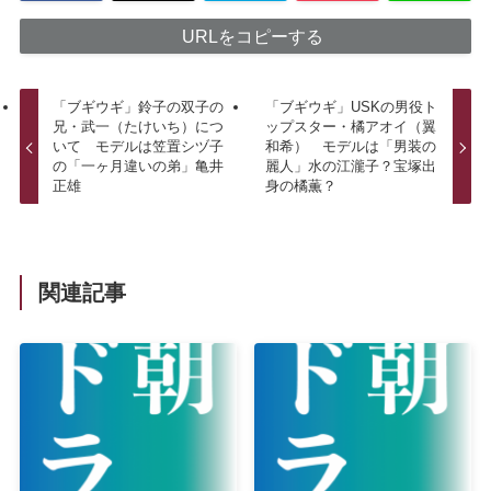
URLをコピーする
「ブギウギ」鈴子の双子の
「ブギウギ」USKの男役ト
兄・武一（たけいち）につ
ップスター・橘アオイ（翼
いて モデルは笠置シヅ子
和希） モデルは「男装の
の「一ヶ月違いの弟」亀井
麗人」水の江瀧子？宝塚出
正雄
身の橘薫？
関連記事