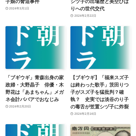
子娘の脅迫事件
シヅ子の出場歴と美空ひば
りへの世代交代
2024年3月1日
2024年2月22日
「ブギウギ」青森出身の家
【ブギウギ】「福来スズ子
政婦・大野晶子 俳優・木
は終わった歌手」茨田りつ
野花は「あまちゃん」メガ
子がスズ子を猛批判？確
ネ会計ババアでおなじみ
執？ 史実では淡谷のり子
の毒舌が笠置シヅ子に炸裂
2024年2月20日
2024年2月16日