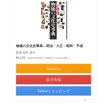
物価の文化史事典―明治・大正・昭和・平成
監修:卓郎, 森永
¥5,170
（2023/10/08 11:39時点 | Amazon調べ）
Amazon
楽天市場
Yahooショッピング
ポチップ