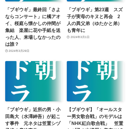
「ブギウギ」最終回「さよ
「ブギウギ」第23週 スズ
ならコンサート」に橘アオ
子が実母のキヌと再会 2
イ、桜庭ら懐かしの仲間が
人の異父弟（ゆたかと弟）
集結 楽屋に花や手紙を送
も青年に
った人、来場しなかったの
2024年3月1日
は誰？
2024年3月29日
「ブギウギ」近所の男・小
【ブギウギ】「オールスタ
田島大（水澤紳吾）が起こ
ー男女歌合戦」のモデルは
す事件 元ネタは笠置シヅ
「NHK紅白歌合戦」 笠置