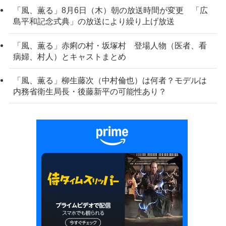
「風、薫る」8月6日（木）朝の放送時間が変更 「広
島平和記念式典」の放送により繰り上げ放送
「風、薫る」赤痢の村・坂塚村 登場人物（医者、看
病婦、村人）とキャストまとめ
「風、薫る」柳生藤次（中村倫也）は何者？モデルは
内務省衛生局長・後藤新平の可能性あり？