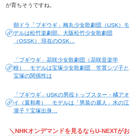
が育ちそうですね。
朝ドラ「ブギウギ」梅丸少女歌劇団（USK）モ
デルは松竹楽劇部、大阪松竹少女歌劇団
（OSSK） 現在のOSK…
「ブギウギ」花咲少女歌劇団（花咲音楽学
校） モデルは宝塚少女歌劇団 笠置シヅ子と
宝塚の関係性は
「ブギウギ」USKの男役トップスター・橘アオ
イ（翼和希） モデルは「男装の麗人」水の江
瀧子？宝塚出身…
＼
NHKオンデマンドを見るならU-NEXTがお