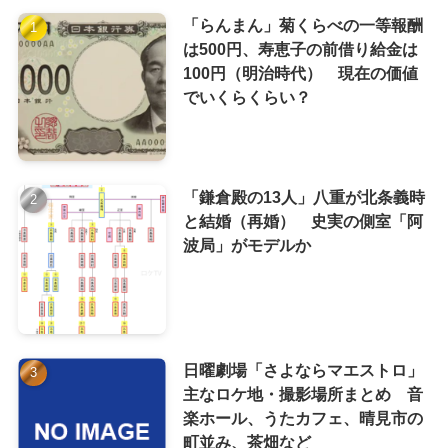
「らんまん」菊くらべの一等報酬
は500円、寿恵子の前借り給金は
100円（明治時代） 現在の価値
でいくらくらい？
「鎌倉殿の13人」八重が北条義時
と結婚（再婚） 史実の側室「阿
波局」がモデルか
日曜劇場「さよならマエストロ」
主なロケ地・撮影場所まとめ 音
楽ホール、うたカフェ、晴見市の
町並み、茶畑など