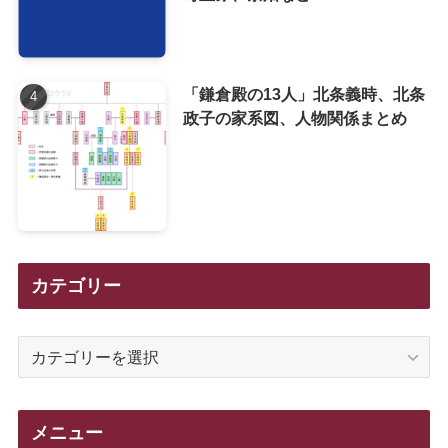
「鎌倉殿の13人」北条義時、北条
政子の家系図、人物関係まとめ
カテゴリー
カ
テ
ゴ
リ
メニュー
ー