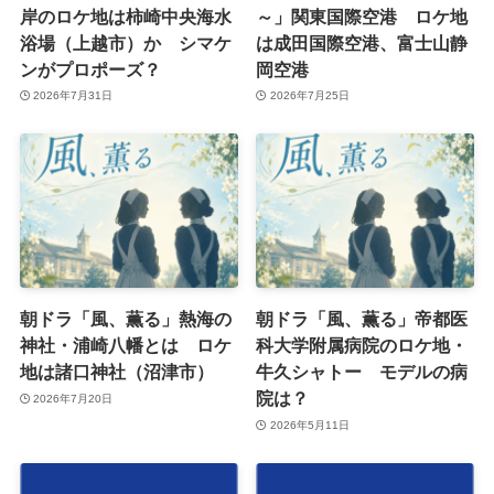
岸のロケ地は柿崎中央海水
～」関東国際空港 ロケ地
浴場（上越市）か シマケ
は成田国際空港、富士山静
ンがプロポーズ？
岡空港
2026年7月31日
2026年7月25日
朝ドラ「風、薫る」熱海の
朝ドラ「風、薫る」帝都医
神社・浦崎八幡とは ロケ
科大学附属病院のロケ地・
地は諸口神社（沼津市）
牛久シャトー モデルの病
院は？
2026年7月20日
2026年5月11日