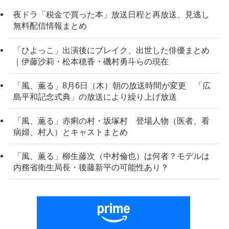
夜ドラ「税金で買った本」放送日程と再放送、見逃し
無料配信情報まとめ
「ひよっこ」出演後にブレイク、出世した俳優まとめ
｜伊藤沙莉・松本穂香・磯村勇斗らの現在
「風、薫る」8月6日（木）朝の放送時間が変更 「広
島平和記念式典」の放送により繰り上げ放送
「風、薫る」赤痢の村・坂塚村 登場人物（医者、看
病婦、村人）とキャストまとめ
「風、薫る」柳生藤次（中村倫也）は何者？モデルは
内務省衛生局長・後藤新平の可能性あり？