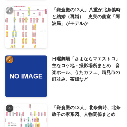
「鎌倉殿の13人」八重が北条義時
と結婚（再婚） 史実の側室「阿
波局」がモデルか
日曜劇場「さよならマエストロ」
主なロケ地・撮影場所まとめ 音
楽ホール、うたカフェ、晴見市の
町並み、茶畑など
「鎌倉殿の13人」北条義時、北条
政子の家系図、人物関係まとめ