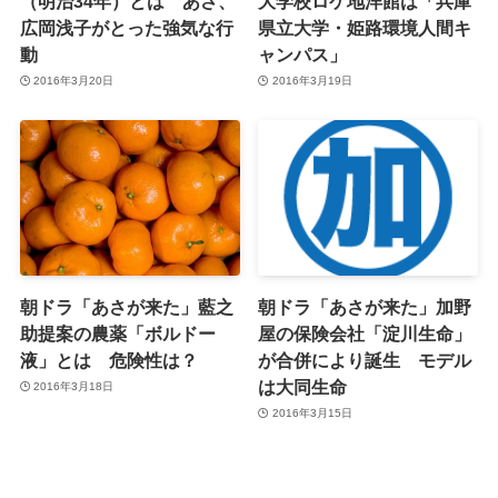
（明治34年）とは あさ、
大学校ロケ地洋館は「兵庫
広岡浅子がとった強気な行
県立大学・姫路環境人間キ
動
ャンパス」
2016年3月20日
2016年3月19日
朝ドラ「あさが来た」藍之
朝ドラ「あさが来た」加野
助提案の農薬「ボルドー
屋の保険会社「淀川生命」
液」とは 危険性は？
が合併により誕生 モデル
は大同生命
2016年3月18日
2016年3月15日