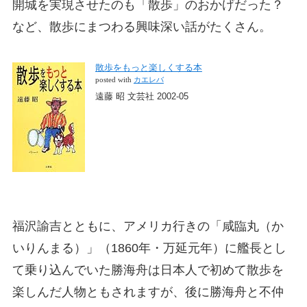
開城を実現させたのも「散歩」のおかげだった？
など、散歩にまつわる興味深い話がたくさん。
散歩をもっと楽しくする本
posted with
カエレバ
遠藤 昭 文芸社 2002-05
福沢諭吉とともに、アメリカ行きの「咸臨丸（か
いりんまる）」（1860年・万延元年）に艦長とし
て乗り込んでいた勝海舟は日本人で初めて散歩を
楽しんだ人物ともされますが、後に勝海舟と不仲