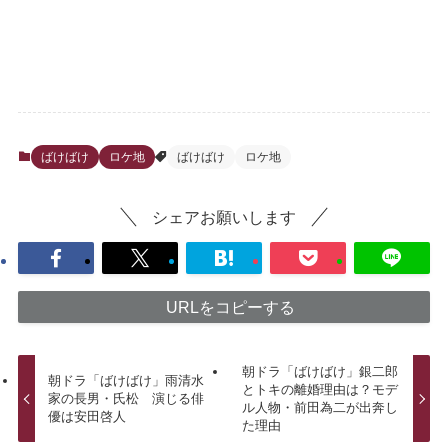
ばけばけ
ロケ地
ばけばけ
ロケ地
シェアお願いします
URLをコピーする
朝ドラ「ばけばけ」銀二郎
朝ドラ「ばけばけ」雨清水
とトキの離婚理由は？モデ
家の長男・氏松 演じる俳
ル人物・前田為二が出奔し
優は安田啓人
た理由