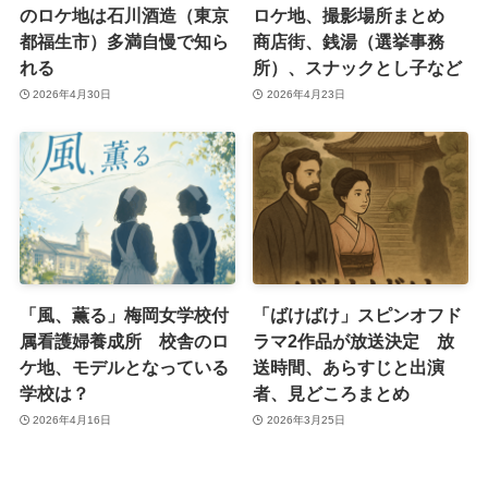
のロケ地は石川酒造（東京
ロケ地、撮影場所まとめ
都福生市）多満自慢で知ら
商店街、銭湯（選挙事務
れる
所）、スナックとし子など
2026年4月30日
2026年4月23日
「風、薫る」梅岡女学校付
「ばけばけ」スピンオフド
属看護婦養成所 校舎のロ
ラマ2作品が放送決定 放
ケ地、モデルとなっている
送時間、あらすじと出演
学校は？
者、見どころまとめ
2026年4月16日
2026年3月25日