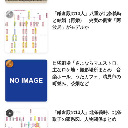
「鎌倉殿の13人」八重が北条義時
と結婚（再婚） 史実の側室「阿
波局」がモデルか
日曜劇場「さよならマエストロ」
主なロケ地・撮影場所まとめ 音
楽ホール、うたカフェ、晴見市の
町並み、茶畑など
「鎌倉殿の13人」北条義時、北条
政子の家系図、人物関係まとめ