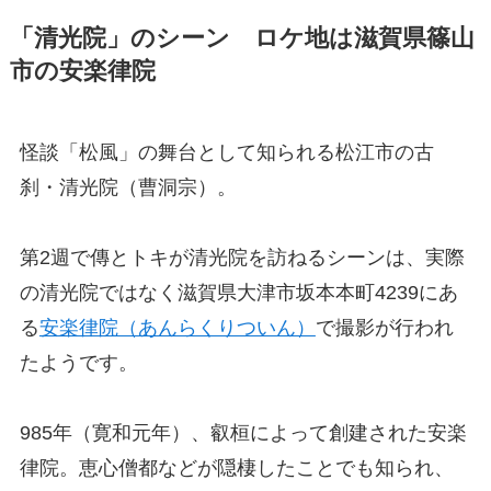
「清光院」のシーン ロケ地は滋賀県篠山
市の安楽律院
怪談「松風」の舞台として知られる松江市の古
刹・清光院（曹洞宗）。
第2週で傳とトキが清光院を訪ねるシーンは、実際
の清光院ではなく滋賀県大津市坂本本町4239にあ
る
安楽律院（あんらくりついん）
で撮影が行われ
たようです。
985年（寛和元年）、叡桓によって創建された安楽
律院。恵心僧都などが隠棲したことでも知られ、