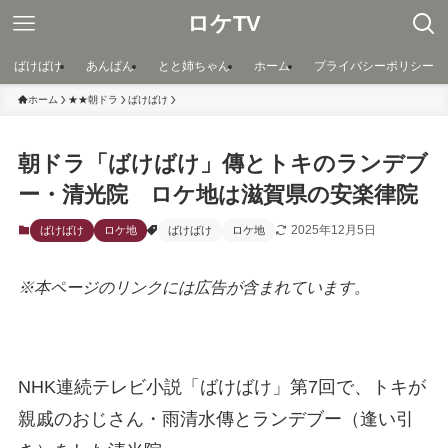
ロケTV
ばけばけ
あんぱん
とと姉ちゃん
ホーム
プライバシーポリシー
ホーム
★★朝ドラ
ばけばけ
朝ドラ「ばけばけ」傳とトキのランデブ
ー・清光院 ロケ地は滋賀県の安楽律院
2025年12月5日
ばけばけ
ロケ地
ばけばけ
ロケ地
※本ページのリンクには広告が含まれています。
NHK連続テレビ小説「ばけばけ」第7回で、トキが
親戚のおじさん・雨清水傳とランデブー（逢い引