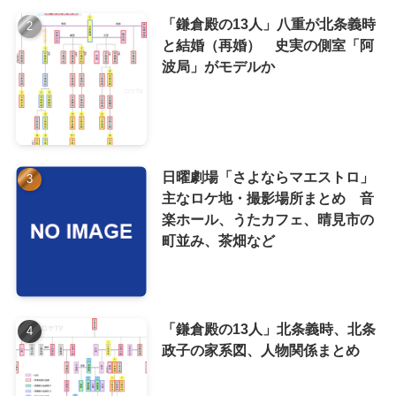
「鎌倉殿の13人」八重が北条義時
と結婚（再婚） 史実の側室「阿
波局」がモデルか
日曜劇場「さよならマエストロ」
主なロケ地・撮影場所まとめ 音
楽ホール、うたカフェ、晴見市の
町並み、茶畑など
「鎌倉殿の13人」北条義時、北条
政子の家系図、人物関係まとめ