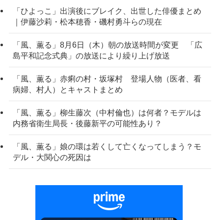
「ひよっこ」出演後にブレイク、出世した俳優まとめ
｜伊藤沙莉・松本穂香・磯村勇斗らの現在
「風、薫る」8月6日（木）朝の放送時間が変更 「広
島平和記念式典」の放送により繰り上げ放送
「風、薫る」赤痢の村・坂塚村 登場人物（医者、看
病婦、村人）とキャストまとめ
「風、薫る」柳生藤次（中村倫也）は何者？モデルは
内務省衛生局長・後藤新平の可能性あり？
「風、薫る」娘の環は若くして亡くなってしまう？モ
デル・大関心の死因は