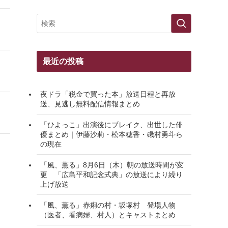
最近の投稿
夜ドラ「税金で買った本」放送日程と再放
送、見逃し無料配信情報まとめ
「ひよっこ」出演後にブレイク、出世した俳
優まとめ｜伊藤沙莉・松本穂香・磯村勇斗ら
の現在
「風、薫る」8月6日（木）朝の放送時間が変
更 「広島平和記念式典」の放送により繰り
上げ放送
「風、薫る」赤痢の村・坂塚村 登場人物
（医者、看病婦、村人）とキャストまとめ