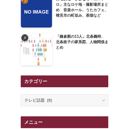
ロ」主なロケ地・撮影場所まと
め 音楽ホール、うたカフェ、
晴見市の町並み、茶畑など
「鎌倉殿の13人」北条義時、
北条政子の家系図、人物関係ま
とめ
カテゴリー
カ
テ
ゴ
リ
メニュー
ー