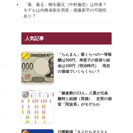
「風、薫る」柳生藤次（中村倫也）は何者？
モデルは内務省衛生局長・後藤新平の可能性
あり？
人気記事
「らんまん」菊くらべの一等報
酬は500円、寿恵子の前借り給
金は100円（明治時代） 現在
の価値でいくらくらい？
「鎌倉殿の13人」八重が北条
義時と結婚（再婚） 史実の側
室「阿波局」がモデルか
日曜劇場「さよならマエスト