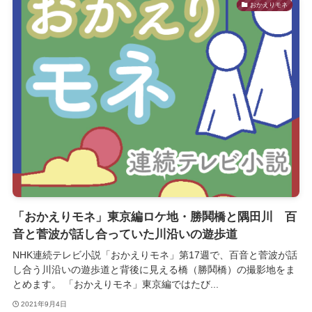
おかえりモネ
「おかえりモネ」東京編ロケ地・勝鬨橋と隅田川 百
音と菅波が話し合っていた川沿いの遊歩道
NHK連続テレビ小説「おかえりモネ」第17週で、百音と菅波が話
し合う川沿いの遊歩道と背後に見える橋（勝鬨橋）の撮影地をま
とめます。 「おかえりモネ」東京編ではたび...
2021年9月4日