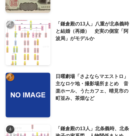
「鎌倉殿の13人」八重が北条義時
と結婚（再婚） 史実の側室「阿
波局」がモデルか
日曜劇場「さよならマエストロ」
主なロケ地・撮影場所まとめ 音
楽ホール、うたカフェ、晴見市の
町並み、茶畑など
「鎌倉殿の13人」北条義時、北条
政子の家系図、人物関係まとめ