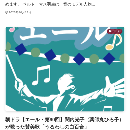
めます。 ベルトーマス羽生は、音のモデル人物...
2020年10月18日
エール
朝ドラ【エール・第90回】関内光子（薬師丸ひろ子）
が歌った賛美歌「うるわしの白百合」