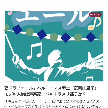
エール
朝ドラ「エール」ベルトーマス羽生（広岡由里子）
モデル人物は声楽家・ベルトラメリ能子か？
NHK連続テレビ小説「エール」第19週に登場する音の音楽の先
生・ベルトーマス羽生（べるとーます・はにゅう）についてまと