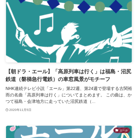
【朝ドラ・エール】「高原列車は行く」は福島・沼尻
鉄道（磐梯急行電鉄）の車窓風景がモチーフ
NHK連続テレビ小説「エール」第22週、第24週で登場する古関裕
而の名曲「高原列車は行く」についてまとめます。 この曲は、か
つて福島・会津地方に走っていた沼尻鉄道（...
2020年11月5日
エール