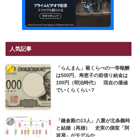
人気記事
「らんまん」菊くらべの一等報酬
は500円、寿恵子の前借り給金は
100円（明治時代） 現在の価値
でいくらくらい？
「鎌倉殿の13人」八重が北条義時
と結婚（再婚） 史実の側室「阿
波局」がモデルか