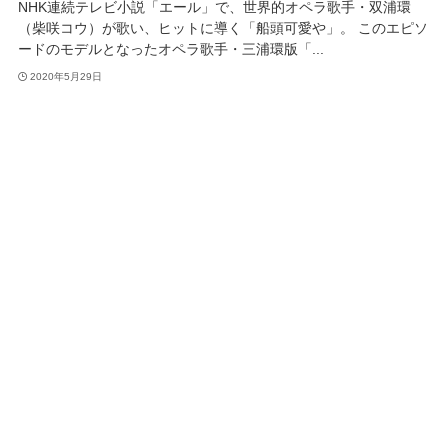
NHK連続テレビ小説「エール」で、世界的オペラ歌手・双浦環
（柴咲コウ）が歌い、ヒットに導く「船頭可愛や」。 このエピソ
ードのモデルとなったオペラ歌手・三浦環版「...
2020年5月29日