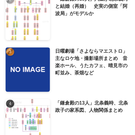
と結婚（再婚） 史実の側室「阿
波局」がモデルか
日曜劇場「さよならマエストロ」
主なロケ地・撮影場所まとめ 音
楽ホール、うたカフェ、晴見市の
町並み、茶畑など
「鎌倉殿の13人」北条義時、北条
政子の家系図、人物関係まとめ