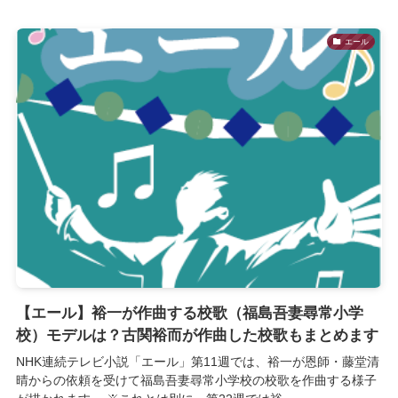
エール
【エール】裕一が作曲する校歌（福島吾妻尋常小学
校）モデルは？古関裕而が作曲した校歌もまとめます
NHK連続テレビ小説「エール」第11週では、裕一が恩師・藤堂清
晴からの依頼を受けて福島吾妻尋常小学校の校歌を作曲する様子