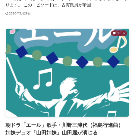
ります。 このエピソードは、古賀政男が帝国...
2020年5月28日
エール
朝ドラ「エール」歌手・川野三津代（福島行進曲）
姉妹デュオ「山田姉妹」山田麗が演じる