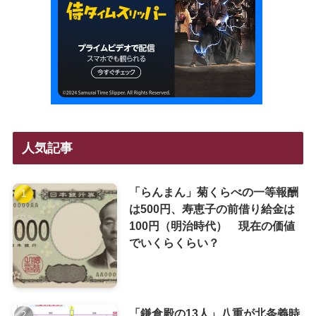
人気記事
「らんまん」菊くらべの一等報酬
は500円、寿恵子の前借り給金は
100円（明治時代） 現在の価値
でいくらくらい？
「鎌倉殿の13人」八重が北条義時