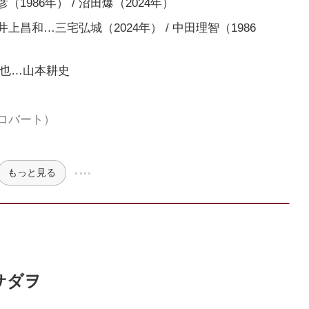
986年） / 沼田爆（2024年）
昌和…三宅弘城（2024年） / 中田理智（1986
一也…山本耕史
ロバート）
もっと見る
サダヲ