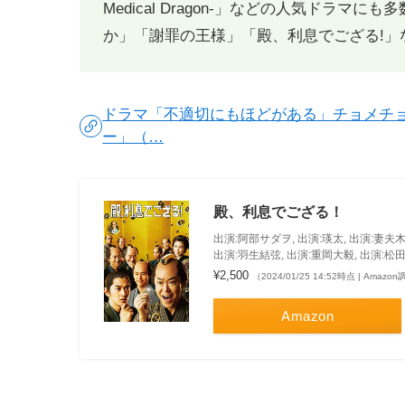
Medical Dragon-」などの人気ドラ
か」「謝罪の王様」「殿、利息でござる!」
ドラマ「不適切にもほどがある」チョメチ
ー」（…
殿、利息でござる！
出演:阿部サダヲ, 出演:瑛太, 出演:妻夫木
出演:羽生結弦, 出演:重岡大毅, 出演:松田龍平
¥2,500
（2024/01/25 14:52時点 | Amazo
Amazon