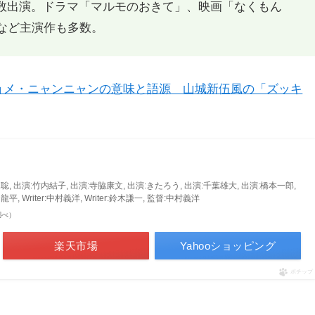
マにも多数出演。ドラマ「マルモのおきて」、映画「なくもん
など主演作も多数。
ョメ・ニャンニャンの意味と語源 山城新伍風の「ズッキ
聡, 出演:竹内結子, 出演:寺脇康文, 出演:きたろう, 出演:千葉雄大, 出演:橋本一郎,
, Writer:中村義洋, Writer:鈴木謙一, 監督:中村義洋
n調べ）
楽天市場
Yahooショッピング
ポチップ