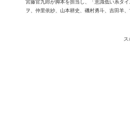
宮藤官九郎が脚本を担当し、「意識低い系タイ
ヲ、仲里依紗、山本耕史、磯村勇斗、吉田羊、
ス