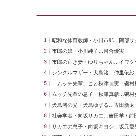
昭和な体育教師・小川市郎…阿部サ
市郎の娘・小川純子…河合優実
市郎の亡き妻・ゆりちゃん…イワク
シングルマザー・犬島渚…仲里依紗
「ムッチ先輩」こと秋津睦実…磯村勇斗（
ムッチ先輩の息子・秋津真彦…磯村
犬島渚の父・犬島ゆずる…古田新太（20
社会学者・向坂サカエ…吉田羊 / 前
サカエの息子・向坂キヨシ…坂元愛