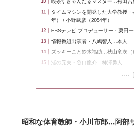
喫茶すきゃんだるマスター…袴田吉彦（1
タイムマシンを開発した大学教授・井上
年） / 小野武彦（2054年）
EBSテレビ プロデューサー・栗田
情報番組出演者・八嶋智人…本人
ズッキーこと鈴木福助…秋山竜次（
渚の元夫・谷口龍介…柿澤勇人
昭和な体育教師・小川市郎…阿部