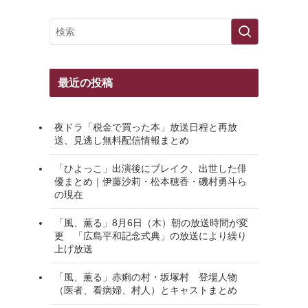
最近の投稿
夜ドラ「税金で買った本」放送日程と再放
送、見逃し無料配信情報まとめ
「ひよっこ」出演後にブレイク、出世した俳
優まとめ｜伊藤沙莉・松本穂香・磯村勇斗ら
の現在
「風、薫る」8月6日（木）朝の放送時間が変
更 「広島平和記念式典」の放送により繰り
上げ放送
「風、薫る」赤痢の村・坂塚村 登場人物
（医者、看病婦、村人）とキャストまとめ