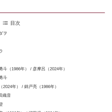
目次
ダヲ
ラ
1986年） / 彦摩呂（2024年）
勇斗
24年） / 錦戸亮（1986年）
田織音
登