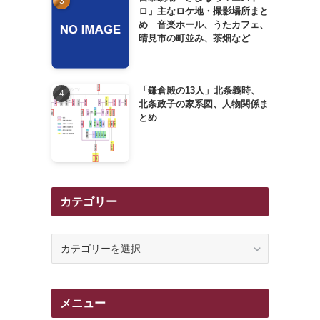
ロ」主なロケ地・撮影場所まと
め 音楽ホール、うたカフェ、
晴見市の町並み、茶畑など
「鎌倉殿の13人」北条義時、
北条政子の家系図、人物関係ま
とめ
カテゴリー
カ
テ
ゴ
リ
メニュー
ー