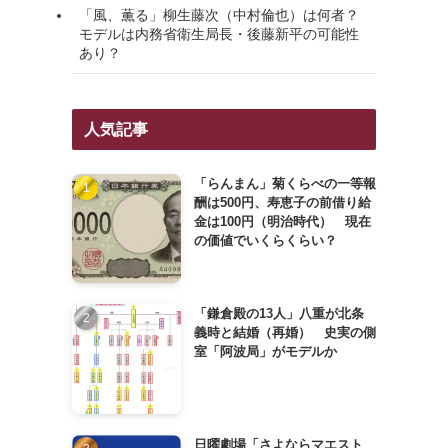
「風、薫る」柳生藤次（中村倫也）は何者？
モデルは内務省衛生局長・後藤新平の可能性
あり？
人気記事
「らんまん」菊くらべの一等報
酬は500円、寿恵子の前借り給
金は100円（明治時代） 現在
の価値でいくらくらい？
「鎌倉殿の13人」八重が北条
義時と結婚（再婚） 史実の側
室「阿波局」がモデルか
日曜劇場「さよならマエスト