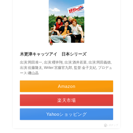
木更津キャッツアイ 日本シリーズ
出演:岡田准一, 出演:櫻井翔, 出演:酒井若菜, 出演:岡田義徳,
出演:佐藤隆太, Writer:宮藤官九郎, 監督:金子文紀, プロデュ
ース:磯山晶
Amazon
楽天市場
Yahooショッピング
ポチップ