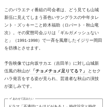
このバラエティ番組の司会者は、どう見ても山城
新伍に見えてしまう茶色いサングラスの中年タレ
ント・ズッキーこと鈴木福助（ロバート・秋山竜
次）。その変態司会ぶりは「ギルガメッシュない
と」（1991-1998）で一斉を風靡したイジリー岡田
を彷彿とさせます。
予告映像では向坂サカエ（吉田羊）に対し山城新
伍風の秋山が
「チョメチョメ足りてる？」
とセク
ハラ発言をする姿が見られ、芸達者な秋山の演技
が楽しみです。
あわせて読みたい
ドラマ「不適切にもほどがある！」時代設定と時代