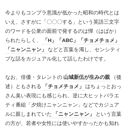
今よりもコンプラ意識が低かった昭和の時代とは
いえ、さすがに「〇〇〇する」という英語三文字
のワードを公衆の面前で発するのは憚（はばか）
られたらしく、
「H」「ABC」「チョメチョメ」
「ニャンニャン」
などと言葉を濁し、センシティ
ブな話をカジュアル化して話したわけです。
なお、俳優・タレントの
山城新伍が生みの親
（後
述）ともされる
「チョメチョメ」
はちょっとおっ
さん臭い表現にも感じられ、逆に大ヒットバラエ
ティ番組「夕焼けニャンニャン」などでカジュア
ルに親しまれていた
「ニャンニャン」
という言葉
の方が、若者や女性には使いやすかったかも知れ