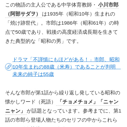
この物語の主人公である中学体育教師・
小川市郎
（阿部サダヲ）
は1935年（昭和10年）生まれの
「焼け跡世代」。市郎は1986年（昭和61年）の時
点で50歳であり、戦後の高度経済成長期を生きて
きた典型的な「昭和の男」です。
ドラマ「不謹慎にもほどがある！」市郎、昭和
10年生まれの88歳（米寿）であることが判明
未来の純子は55歳
そんな市郎が第1話から繰り返し発している昭和の
懐かしワード（死語）
「チョメチョメ」「ニャン
ニャン」
が話題となっています。参考までに、第1
話の市郎ら登場人物たちのセリフの中からこれら