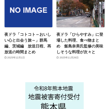
夜ドラ「コトコト～おいし
夜ドラ「ひらやすみ」に登
い心と出会う旅～」群馬
場した料理、食べ物まと
編、茨城編 放送日程、再
め 飯島奈美氏監修の美味
放送の時間まとめ
しそうな料理が次々と
2025年12月1日
2025年11月26日