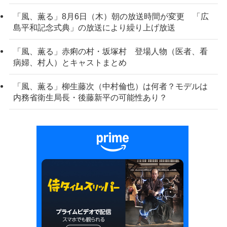
「風、薫る」8月6日（木）朝の放送時間が変更 「広
島平和記念式典」の放送により繰り上げ放送
「風、薫る」赤痢の村・坂塚村 登場人物（医者、看
病婦、村人）とキャストまとめ
「風、薫る」柳生藤次（中村倫也）は何者？モデルは
内務省衛生局長・後藤新平の可能性あり？