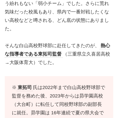
う紛れもない「弱小チーム」でした。さらに荒れ
気味だった校風もあり、県内で一番対戦したくな
い高校などと噂される、どん底の状態にありまし
た。
そんな白山高校野球部に赴任してきたのが、
熱心
な指導者である
東拓司
監督
（三重県立久喜居高校
→大阪体育大）でした。
※
東拓司
氏は2022年まで白山高校野球部で
監督を務めた後、2023年からは昴学園高校
（大台町）に転任して同校野球部の副部長
に就任。昴学園は 16年連続で夏の県大会で