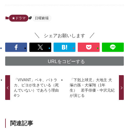
★ドラマ
日曜劇場
シェアお願いします
URLをコピーする
「VIVANT」ベキ、バトラ
「下剋上球児」大地主 犬
カ、ピヨが生きている（死
塚の孫・犬塚翔（1年
んでいない）であろう理由
生） 若手俳優・中沢元紀
4つ
が演じる
関連記事