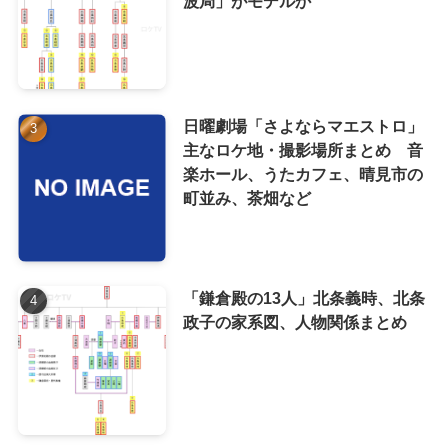
波局」がモデルか
日曜劇場「さよならマエストロ」
主なロケ地・撮影場所まとめ 音
楽ホール、うたカフェ、晴見市の
町並み、茶畑など
「鎌倉殿の13人」北条義時、北条
政子の家系図、人物関係まとめ