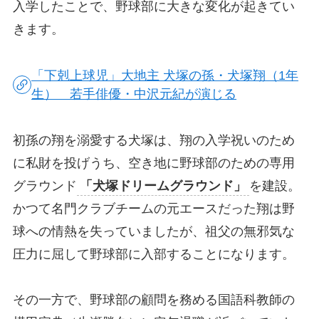
入学したことで、野球部に大きな変化が起きてい
きます。
「下剋上球児」大地主 犬塚の孫・犬塚翔（1年
生） 若手俳優・中沢元紀が演じる
初孫の翔を溺愛する犬塚は、翔の入学祝いのため
に私財を投げうち、空き地に野球部のための専用
グラウンド
「犬塚ドリームグラウンド」
を建設。
かつて名門クラブチームの元エースだった翔は野
球への情熱を失っていましたが、祖父の無邪気な
圧力に屈して野球部に入部することになります。
その一方で、野球部の顧問を務める国語科教師の