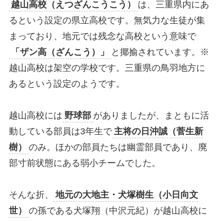
越山高校（えつざんこうこう）
は、三重県内にあ
るという設定の県立高校です。無気力な生徒が集
まっており、地元では残念な高校という意味で
「ザン高（ざんこう）」
と揶揄されています。※
越山高校は架空の学校です。三重県の鳥羽地方に
あるという設定のようです。
越山高校には
野球部
がありましたが、まともに活
動している部員は3年生で
主将の日沖誠（菅生新
樹）
のみ。ほかの部員たちは幽霊部員であり、廃
部寸前状態にある弱小チームでした。
そんな折、
地元の大地主・犬塚樹生（小日向文
世）
の孫である犬塚翔（中沢元紀）が越山高校に