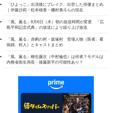
「ひよっこ」出演後にブレイク、出世した俳優まとめ
｜伊藤沙莉・松本穂香・磯村勇斗らの現在
「風、薫る」8月6日（木）朝の放送時間が変更 「広
島平和記念式典」の放送により繰り上げ放送
「風、薫る」赤痢の村・坂塚村 登場人物（医者、看
病婦、村人）とキャストまとめ
「風、薫る」柳生藤次（中村倫也）は何者？モデルは
内務省衛生局長・後藤新平の可能性あり？