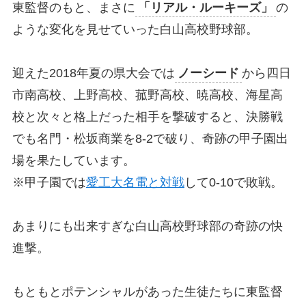
東監督のもと、まさに
「リアル・ルーキーズ」
の
ような変化を見せていった白山高校野球部。
迎えた2018年夏の県大会では
ノーシード
から四日
市南高校、上野高校、菰野高校、暁高校、海星高
校と次々と格上だった相手を撃破すると、決勝戦
でも名門・松坂商業を8-2で破り、奇跡の甲子園出
場を果たしています。
※甲子園では
愛工大名電と対戦
して0-10で敗戦。
あまりにも出来すぎな白山高校野球部の奇跡の快
進撃。
もともとポテンシャルがあった生徒たちに東監督