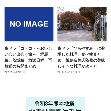
夜ドラ「コトコト～おいし
夜ドラ「ひらやすみ」に登
い心と出会う旅～」群馬
場した料理、食べ物まと
編、茨城編 放送日程、再
め 飯島奈美氏監修の美味
放送の時間まとめ
しそうな料理が次々と
2025年12月1日
2025年11月26日