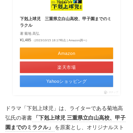
下剋上球児 三重県立白山高校、甲子園までのミ
ラクル
著:菊地 高弘
¥1,485
（2023/10/15 18:17時点 | Amazon調べ）
Amazon
楽天市場
Yahooショッピング
ポチップ
ドラマ「下剋上球児」は、ライターである菊地高
弘氏の著書
「下剋上球児 三重県立白山高校、甲子
園までのミラクル」
を原案とし、オリジナルスト