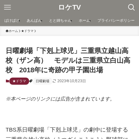
ロケTV
ばけばけ
あんぱん
とと姉ちゃん
ホーム
プライバシーポリシー
ホーム
★ドラマ
日曜劇場「下剋上球児」三重県立越山高
校（ザン高） モデルは三重県立白山高
校 2018年に奇跡の甲子園出場
2023年10月23日
★ドラマ
日曜劇場
※本ページのリンクには広告が含まれています。
TBS系日曜劇場「下剋上球児」の劇中に登場する