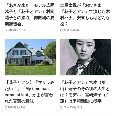
「あさが来た」モデル広岡
土屋太鳳が「おひさま」
浅子と「花子とアン」村岡
「花子とアン」で演じた木
花子との接点「御殿場の夏
村ハナ、安東ももはどんな
期講習会」
役？
2015年9月21日
2015年4月4日
【花子とアン】「マリラみ
「花子とアン」宮本（葉
たい！」「My time has
山）蓮子のその後の人生と
come at last」かよが言わ
は？モデル・宮崎燁子（白
れた言葉の意味
蓮）は平和活動に従事
2014年9月23日
2014年9月21日