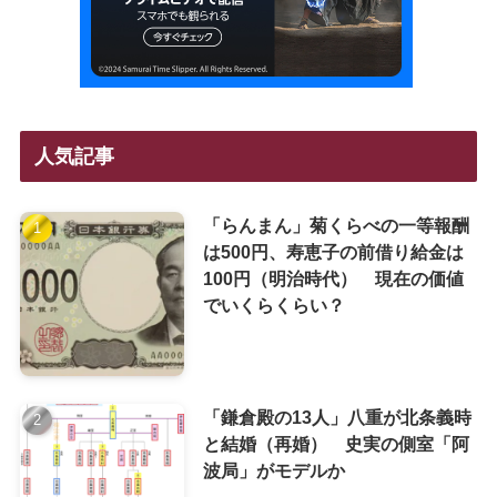
人気記事
「らんまん」菊くらべの一等報酬
は500円、寿恵子の前借り給金は
100円（明治時代） 現在の価値
でいくらくらい？
「鎌倉殿の13人」八重が北条義時
と結婚（再婚） 史実の側室「阿
波局」がモデルか