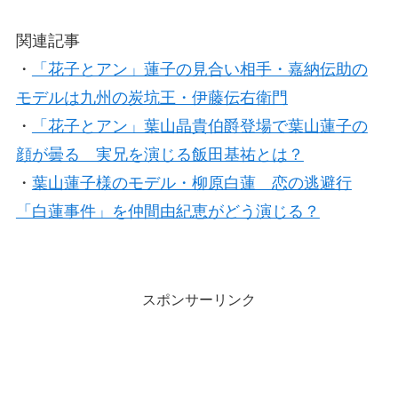
関連記事
・
「花子とアン」蓮子の見合い相手・嘉納伝助の
モデルは九州の炭坑王・伊藤伝右衛門
・
「花子とアン」葉山晶貴伯爵登場で葉山蓮子の
顔が曇る 実兄を演じる飯田基祐とは？
・
葉山蓮子様のモデル・柳原白蓮 恋の逃避行
「白蓮事件」を仲間由紀恵がどう演じる？
スポンサーリンク