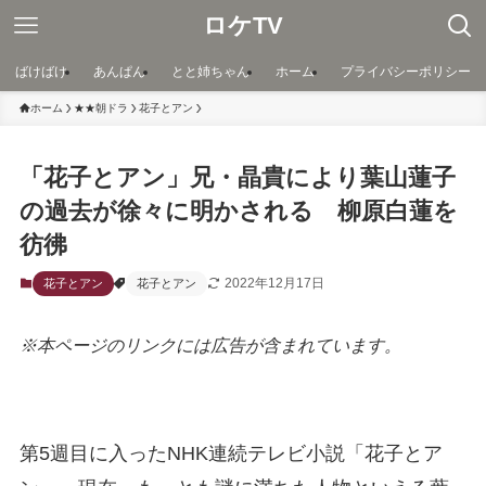
ロケTV
ばけばけ
あんぱん
とと姉ちゃん
ホーム
プライバシーポリシー
ホーム
★★朝ドラ
花子とアン
「花子とアン」兄・晶貴により葉山蓮子
の過去が徐々に明かされる 柳原白蓮を
彷彿
2022年12月17日
花子とアン
花子とアン
※本ページのリンクには広告が含まれています。
第5週目に入ったNHK連続テレビ小説「花子とア