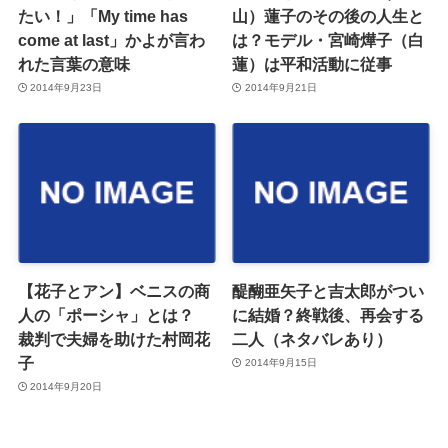
たい！」「My time has
山）蓮子のその後の人生と
come at last」かよが言わ
は？モデル・宮崎燁子（白
れた言葉の意味
蓮）は平和活動に従事
2014年9月23日
2014年9月21日
【花子とアン】ベニスの商
醍醐亜矢子と吉太郎がつい
人の「ポーシャ」とは？
に結婚？終戦後、再会する
裁判で夫婦を助けた村岡花
二人（ネタバレあり）
子
2014年9月15日
2014年9月20日