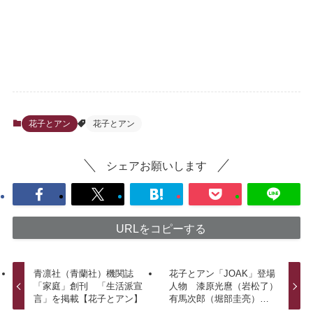
花子とアン
花子とアン
シェアお願いします
URLをコピーする
青凛社（青蘭社）機関誌
花子とアン「JOAK」登場
「家庭」創刊 「生活派宣
人物 漆原光麿（岩松了）
言」を掲載【花子とアン】
有馬次郎（堀部圭亮）…