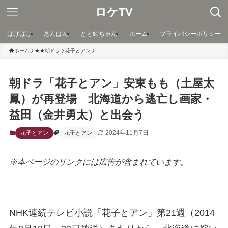
ロケTV
ばけばけ
あんぱん
とと姉ちゃん
ホーム
プライバシーポリシー
ホーム
★★朝ドラ
花子とアン
朝ドラ「花子とアン」安東もも（土屋太
鳳）が再登場 北海道から逃亡し画家・
益田（金井勇太）と出会う
2024年11月7日
花子とアン
花子とアン
※本ページのリンクには広告が含まれています。
NHK連続テレビ小説「花子とアン」第21週（2014