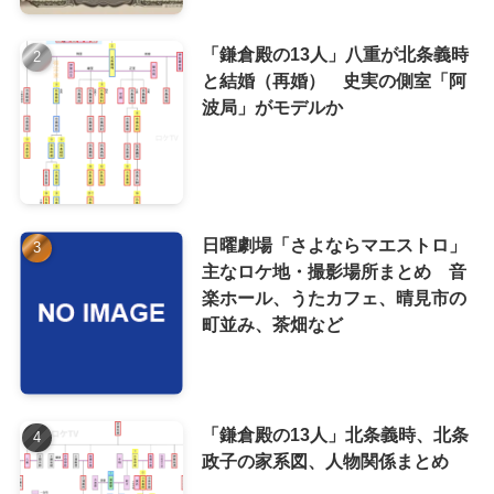
「鎌倉殿の13人」八重が北条義時
と結婚（再婚） 史実の側室「阿
波局」がモデルか
日曜劇場「さよならマエストロ」
主なロケ地・撮影場所まとめ 音
楽ホール、うたカフェ、晴見市の
町並み、茶畑など
「鎌倉殿の13人」北条義時、北条
政子の家系図、人物関係まとめ