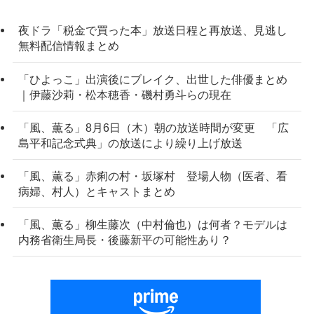
夜ドラ「税金で買った本」放送日程と再放送、見逃し
無料配信情報まとめ
「ひよっこ」出演後にブレイク、出世した俳優まとめ
｜伊藤沙莉・松本穂香・磯村勇斗らの現在
「風、薫る」8月6日（木）朝の放送時間が変更 「広
島平和記念式典」の放送により繰り上げ放送
「風、薫る」赤痢の村・坂塚村 登場人物（医者、看
病婦、村人）とキャストまとめ
「風、薫る」柳生藤次（中村倫也）は何者？モデルは
内務省衛生局長・後藤新平の可能性あり？