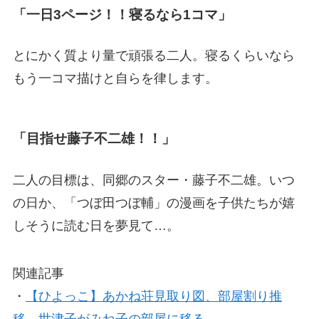
「一日3ページ！！寝るなら1コマ」
とにかく質より量で頑張る二人。寝るくらいなら
もう一コマ描けと自らを律します。
「目指せ藤子不二雄！！」
二人の目標は、同郷のスター・藤子不二雄。いつ
の日か、「つぼ田つぼ輔」の漫画を子供たちが嬉
しそうに読む日を夢見て…。
関連記事
・
【ひよっこ】あかね荘見取り図、部屋割り推