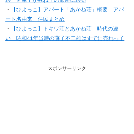
移 世津子がみね子の部屋に移る
・
【ひよっこ】アパート「あかね荘」概要 アパ
ート名由来、住民まとめ
・
【ひよっこ】トキワ荘とあかね荘 時代の違
い 昭和41年当時の藤子不二雄はすでに売れっ子
スポンサーリンク