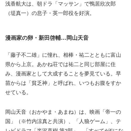
浅香航大は、朝ドラ「マッサン」で鴨居欣次郎
（堤真一）の息子・英一郎役を好演。
漫画家の卵・新田啓輔…岡山天音
「藤子不二雄」に憧れ、相棒・祐二とともに富山
県から上京。あかね荘では祐二と同じ部屋に住
み、漫画家として大成することを夢見ている。早
苗からは「貧乏神」と呼ばれ、いつもお腹をすか
せている。
岡山天音（おかやま・あまね）は、映画「帝一の
国」（※竹内涼真と共演）、「人狼ゲーム」、テ
レビドラマ「半沢直樹 第2部」、「すべてがFにな