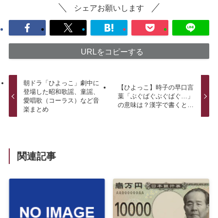
シェアお願いします
URLをコピーする
朝ドラ「ひよっこ」劇中に
【ひよっこ】時子の早口言
登場した昭和歌謡、童謡、
葉「ぶぐばぐぶぐばぐ…」
愛唱歌（コーラス）など音
の意味は？漢字で書くと…
楽まとめ
関連記事