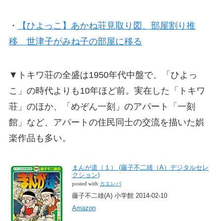
・
【ひよっこ】あかね荘見取り図、部屋割り推
移 世津子がみね子の部屋に移る
▼トキワ荘の全盛は1950年代中盤で、「ひよっ
こ」の時代よりも10年ほど前。実在した「トキワ
荘」のほか、「めぞん一刻」のアパート「一刻
館」など、アパートの住民同士の交流を描いた娯
楽作品も多い。
まんが道（１） (藤子不二雄（A）デジタルセレ
クション)
posted with
カエレバ
藤子不二雄(A) 小学館 2014-02-10
Amazon