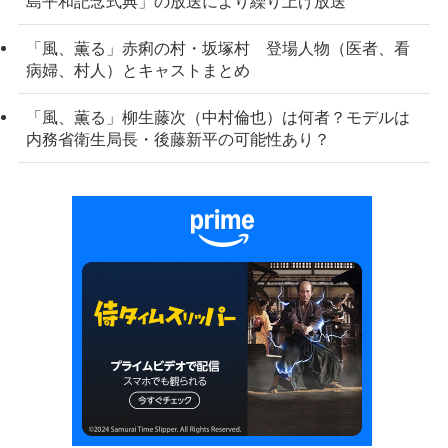
島平和記念式典」の放送により繰り上げ放送
「風、薫る」赤痢の村・坂塚村 登場人物（医者、看
病婦、村人）とキャストまとめ
「風、薫る」柳生藤次（中村倫也）は何者？モデルは
内務省衛生局長・後藤新平の可能性あり？