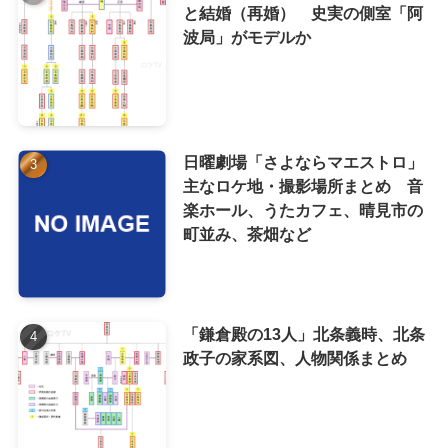
と結婚（再婚） 史実の側室「阿
波局」がモデルか
日曜劇場「さよならマエストロ」
主なロケ地・撮影場所まとめ 音
楽ホール、うたカフェ、晴見市の
町並み、茶畑など
「鎌倉殿の13人」北条義時、北条
政子の家系図、人物関係まとめ