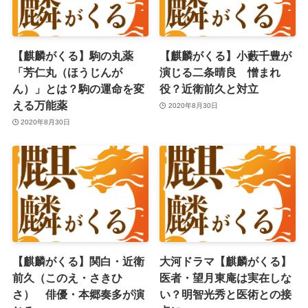
【麒麟がくる】駒の丸薬
【麒麟がくる】小藪千豊が
「芳仁丸（ほうじんが
演じる二条晴良 憎まれ
ん）」とは？駒の運命を変
役？近衛前久と対立
える万能薬
2020年8月30日
2020年8月30日
【麒麟がくる】関白・近衛
大河ドラマ【麒麟がくる】
前久（このえ・さきひ
医者・望月東庵は実在しな
さ） 俳優・本郷奏多が演
い？明智光秀と医術との接