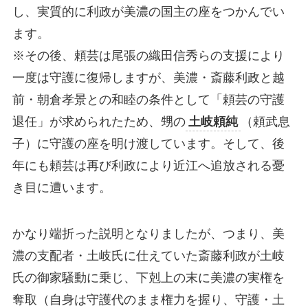
し、実質的に利政が美濃の国主の座をつかんでい
ます。
※その後、頼芸は尾張の織田信秀らの支援により
一度は守護に復帰しますが、美濃・斎藤利政と越
前・朝倉孝景との和睦の条件として「頼芸の守護
退任」が求められたため、甥の
土岐頼純
（頼武息
子）に守護の座を明け渡しています。そして、後
年にも頼芸は再び利政により近江へ追放される憂
き目に遭います。
かなり端折った説明となりましたが、つまり、美
濃の支配者・土岐氏に仕えていた斎藤利政が土岐
氏の御家騒動に乗じ、下剋上の末に美濃の実権を
奪取（自身は守護代のまま権力を握り、守護・土