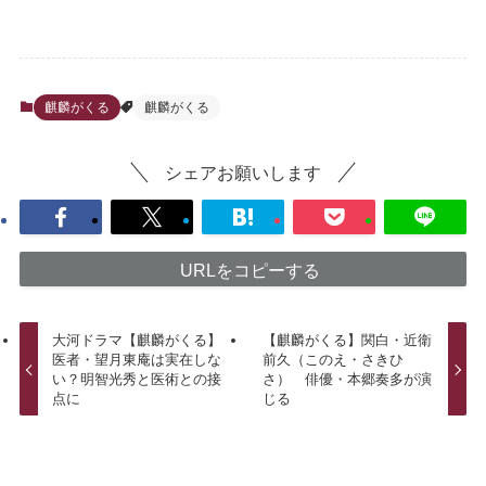
麒麟がくる
麒麟がくる
シェアお願いします
URLをコピーする
大河ドラマ【麒麟がくる】
【麒麟がくる】関白・近衛
医者・望月東庵は実在しな
前久（このえ・さきひ
い？明智光秀と医術との接
さ） 俳優・本郷奏多が演
点に
じる