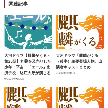
関連記事
大河ドラマ【麒麟がくる・
大河ドラマ「麒麟がくる」
第25話】丸薬を又売りした
（後半）主要登場人物、出
少年・平吉 「エール」出
演者キャストまとめ
演子役・込江大牙が演じる
2020年9月1日
2020年9月29日