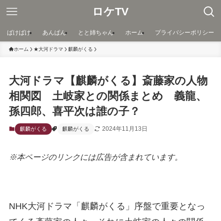
ロケTV
ばけばけ
あんぱん
とと姉ちゃん
ホーム
プライバシーポリシー
ホーム
★大河ドラマ
麒麟がくる
大河ドラマ【麒麟がくる】斎藤家の人物
相関図 土岐家との関係まとめ 義龍、
孫四郎、喜平次は誰の子？
2024年11月13日
麒麟がくる
麒麟がくる
※本ページのリンクには広告が含まれています。
NHK大河ドラマ「麒麟がくる」序盤で重要となっ