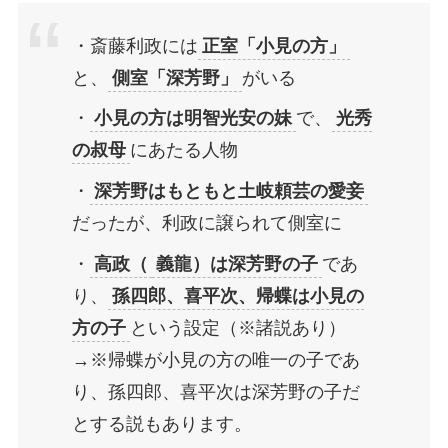
・斎藤利政には
正室「小見の方」
と、
側室「深芳野」
がいる
・
小見の方は明智光安の妹
で、
光秀
の叔母
にあたる人物
・
深芳野はもともと土岐頼芸の愛妾
だったが、利政に譲られて側室に
・
高政
（
義龍
）は深芳野の子
であ
り、
孫四郎、喜平次、帰蝶は小見の
方の子
という設定（※諸説あり）
→※帰蝶が小見の方の唯一の子であ
り、孫四郎、喜平次は深芳野の子だ
とする説もあります。