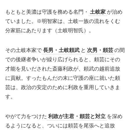
もともと美濃は守護を務める名門・
土岐家
が治め
ていました。※明智家は、土岐一族の流れをくむ
分家筋にあたります（土岐明智氏）。
その土岐本家で
長男・土岐頼武
と
次男・頼芸
の間
での後継者争いが繰り広げられると、頼芸にその
才能を見いだされた斎藤利政が、頼武の越前追放
に貢献。すったもんだの末に守護の座に就いた頼
芸は、政治の安定のために利政を重用していきま
す。
やがて力をつけた
利政が主君・頼芸と対立
を深め
るようになると、ついには頼芸を尾張へと追放