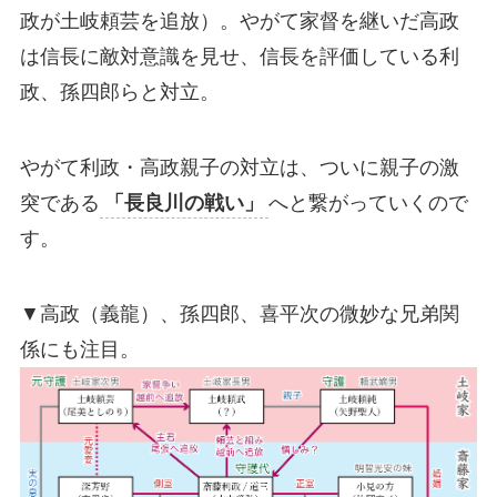
政が土岐頼芸を追放）。やがて家督を継いだ高政
は信長に敵対意識を見せ、信長を評価している利
政、孫四郎らと対立。
やがて利政・高政親子の対立は、ついに親子の激
突である
「長良川の戦い」
へと繋がっていくので
す。
▼高政（義龍）、孫四郎、喜平次の微妙な兄弟関
係にも注目。