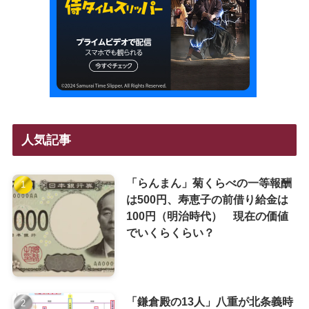
人気記事
「らんまん」菊くらべの一等報酬
は500円、寿恵子の前借り給金は
100円（明治時代） 現在の価値
でいくらくらい？
「鎌倉殿の13人」八重が北条義時