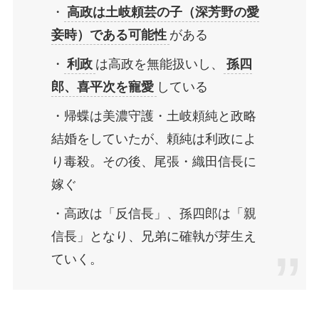
・
高政
は土岐頼芸の子（深芳野の愛
妾時）である可能性
がある
・
利政
は高政を無能扱いし、
孫四
郎、喜平次を寵愛
している
・帰蝶は美濃守護・土岐頼純と政略
結婚をしていたが、頼純は利政によ
り毒殺。その後、尾張・織田信長に
嫁ぐ
・高政は「反信長」、孫四郎は「親
信長」となり、兄弟に確執が芽生え
ていく。