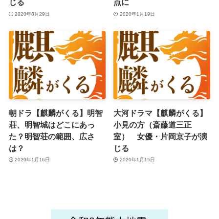
じる
点に
2020年8月29日
2020年1月19日
朝ドラ【麒麟がくる】明智
大河ドラマ【麒麟がくる】
荘、明智城はどこにあっ
小見の方（斎藤道三正
た？明智荘の範囲、広さ
室） 女優・片岡京子が演
は？
じる
2020年1月16日
2020年1月15日