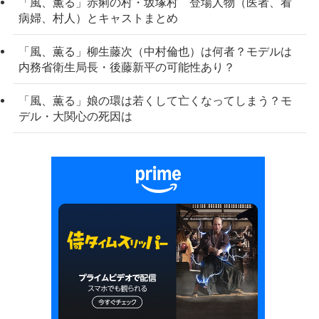
「風、薫る」赤痢の村・坂塚村 登場人物（医者、看
病婦、村人）とキャストまとめ
「風、薫る」柳生藤次（中村倫也）は何者？モデルは
内務省衛生局長・後藤新平の可能性あり？
「風、薫る」娘の環は若くして亡くなってしまう？モ
デル・大関心の死因は