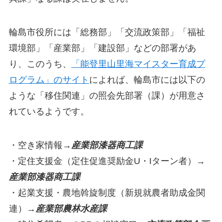
輪島市役所には「総務部」「交流政策部」「福祉
環境部」「産業部」「建設部」などの部署があ
り、このうち、
「能登里山里海マイスター育成プ
ログラム」のサイト
によれば、輪島市には以下の
ような「移住関連」の照会先部署（課）が用意さ
れているようです。
・空き家情報→
産業部漆器商工課
・定住支援金（定住促進奨励金U・Iターン者）→
産業部漆器商工課
・起業支援・農地斡旋制度（新規就農者助成金関
連）→
産業部農林水産課