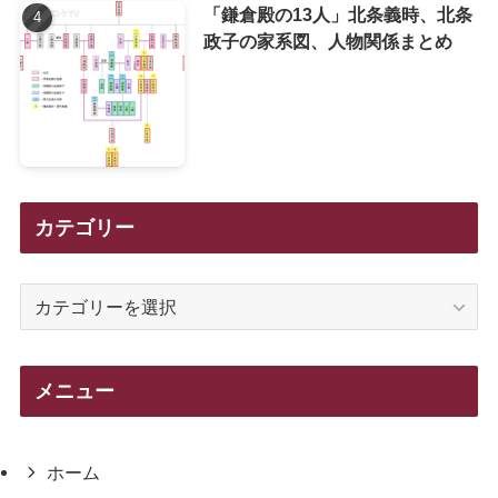
「鎌倉殿の13人」北条義時、北条
政子の家系図、人物関係まとめ
カテゴリー
カ
テ
ゴ
リ
メニュー
ー
ホーム