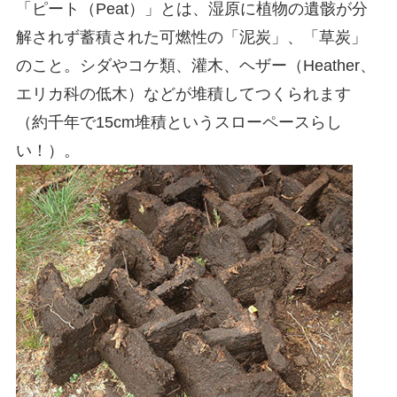
「ピート（Peat）」とは、湿原に植物の遺骸が分
解されず蓄積された可燃性の「泥炭」、「草炭」
のこと。シダやコケ類、灌木、ヘザー（Heather、
エリカ科の低木）などが堆積してつくられます
（約千年で15cm堆積というスローペースらし
い！）。