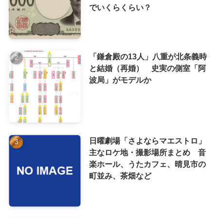
でいくらくらい？
「鎌倉殿の13人」八重が北条義時
と結婚（再婚） 史実の側室「阿
波局」がモデルか
日曜劇場「さよならマエストロ」
主なロケ地・撮影場所まとめ 音
楽ホール、うたカフェ、晴見市の
町並み、茶畑など