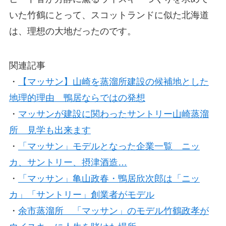
いた竹鶴にとって、スコットランドに似た北海道
は、理想の大地だったのです。
関連記事
・
【マッサン】山崎を蒸溜所建設の候補地とした
地理的理由 鴨居ならではの発想
・
マッサンが建設に関わったサントリー山崎蒸溜
所 見学も出来ます
・
「マッサン」モデルとなった企業一覧 ニッ
カ、サントリー、摂津酒造…
・
「マッサン」亀山政春・鴨居欣次郎は「ニッ
カ」「サントリー」創業者がモデル
・
余市蒸溜所 「マッサン」のモデル竹鶴政孝が