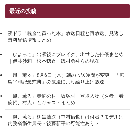
最近の投稿
夜ドラ「税金で買った本」放送日程と再放送、見逃し
無料配信情報まとめ
「ひよっこ」出演後にブレイク、出世した俳優まとめ
｜伊藤沙莉・松本穂香・磯村勇斗らの現在
「風、薫る」8月6日（木）朝の放送時間が変更 「広
島平和記念式典」の放送により繰り上げ放送
「風、薫る」赤痢の村・坂塚村 登場人物（医者、看
病婦、村人）とキャストまとめ
「風、薫る」柳生藤次（中村倫也）は何者？モデルは
内務省衛生局長・後藤新平の可能性あり？