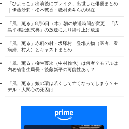
「ひよっこ」出演後にブレイク、出世した俳優まとめ
｜伊藤沙莉・松本穂香・磯村勇斗らの現在
「風、薫る」8月6日（木）朝の放送時間が変更 「広
島平和記念式典」の放送により繰り上げ放送
「風、薫る」赤痢の村・坂塚村 登場人物（医者、看
病婦、村人）とキャストまとめ
「風、薫る」柳生藤次（中村倫也）は何者？モデルは
内務省衛生局長・後藤新平の可能性あり？
「風、薫る」娘の環は若くして亡くなってしまう？モ
デル・大関心の死因は