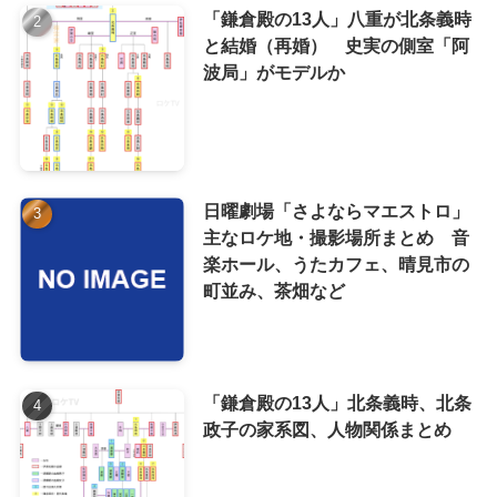
「鎌倉殿の13人」八重が北条義時
と結婚（再婚） 史実の側室「阿
波局」がモデルか
日曜劇場「さよならマエストロ」
主なロケ地・撮影場所まとめ 音
楽ホール、うたカフェ、晴見市の
町並み、茶畑など
「鎌倉殿の13人」北条義時、北条
政子の家系図、人物関係まとめ