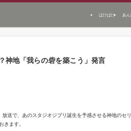
ばけばけ
あん
？神地「我らの砦を築こう」発言
水）放送で、あのスタジオジブリ誕生を予感させる神地のセ
おきます。