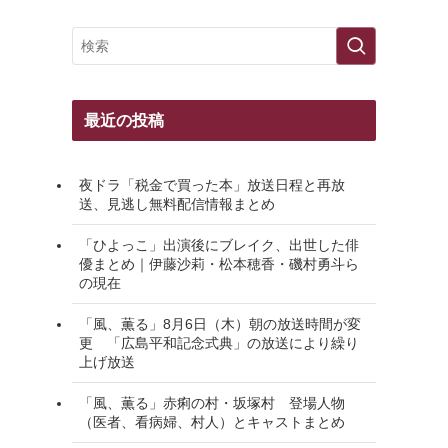
最近の投稿
夜ドラ「税金で買った本」放送日程と再放
送、見逃し無料配信情報まとめ
「ひよっこ」出演後にブレイク、出世した俳
優まとめ｜伊藤沙莉・松本穂香・磯村勇斗ら
の現在
「風、薫る」8月6日（木）朝の放送時間が変
更 「広島平和記念式典」の放送により繰り
上げ放送
「風、薫る」赤痢の村・坂塚村 登場人物
（医者、看病婦、村人）とキャストまとめ