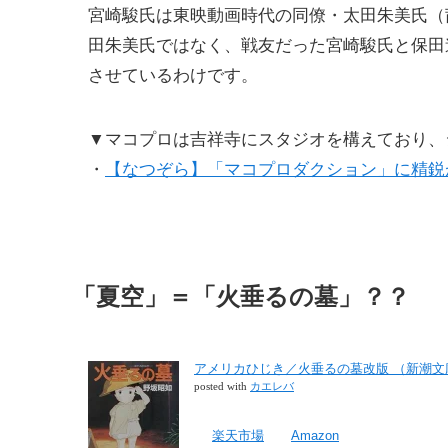
宮崎駿氏は東映動画時代の同僚・太田朱美氏（
田朱美氏ではなく、戦友だった宮崎駿氏と保田
させているわけです。
▼マコプロは吉祥寺にスタジオを構えており、
・
【なつぞら】「マコプロダクション」に精鋭
「夏空」＝「火垂るの墓」？？
アメリカひじき／火垂るの墓改版 （新潮文庫）
posted with
カエレバ
楽天市場
Amazon