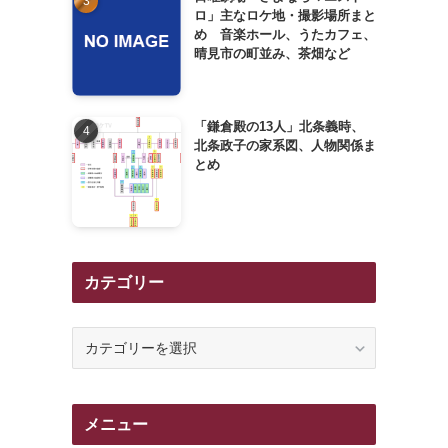
ロ」主なロケ地・撮影場所まと
め 音楽ホール、うたカフェ、
晴見市の町並み、茶畑など
「鎌倉殿の13人」北条義時、
北条政子の家系図、人物関係ま
とめ
カテゴリー
カ
テ
ゴ
リ
メニュー
ー