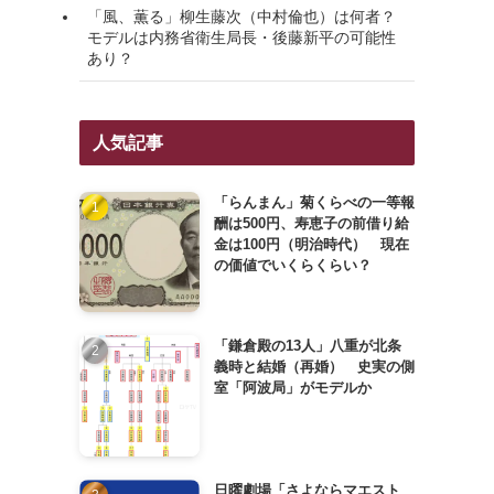
「風、薫る」柳生藤次（中村倫也）は何者？
モデルは内務省衛生局長・後藤新平の可能性
あり？
人気記事
「らんまん」菊くらべの一等報
酬は500円、寿恵子の前借り給
金は100円（明治時代） 現在
の価値でいくらくらい？
「鎌倉殿の13人」八重が北条
義時と結婚（再婚） 史実の側
室「阿波局」がモデルか
日曜劇場「さよならマエスト