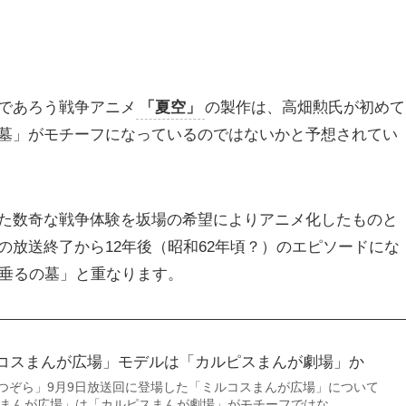
であろう戦争アニメ
「夏空」
の製作は、高畑勲氏が初めて
墓」がモチーフになっているのではないかと予想されてい
た数奇な戦争体験を坂場の希望によりアニメ化したものと
放送終了から12年後（昭和62年頃？）のエピソードにな
火垂るの墓」と重なります。
コスまんが広場」モデルは「カルピスまんが劇場」か
なつぞら」9月9日放送回に登場した「ミルコスまんが広場」について
スまんが広場」は「カルピスまんが劇場」がモチーフではな…