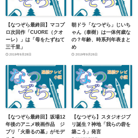
【なつぞら最終回】マコプ
朝ドラ「なつぞら」じいち
ロ次回作「CUORE（クオ
ゃん（泰樹）は一体何歳な
ーレ）」は「母をたずねて
の？年齢、時系列年表まと
三千里」
め
2019年9月28日
2019年9月26日
【なつぞら最終回】坂場12
【なつぞら】スタジオジブ
年後のアニメ映画作品 ジ
リ誕生？神地「我らの砦を
ブリ「火垂るの墓」がモデ
築こう」発言