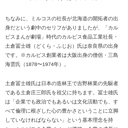
ちなみに、ミルコスの社長が北海道の開拓者の出
身だという劇中のセリフがありましたが、「カル
ピスまんが劇場」時代のカルピス食品工業社長・
土倉冨士雄（どくら・ふじお）氏は奈良県の出身
です。※カルピス創業者は大阪出身の僧侶・三島
海雲氏（1878〜1974年）。
土倉冨士雄氏は日本の造林王で吉野林業の先駆者
である土倉庄三郎氏を祖父に持ちます。冨士雄氏
は「企業でも政治でもあるいは文化活動でも、す
べて倫理に根ざした心の豊かさということに立脚
していなければならない」という基本理念を持