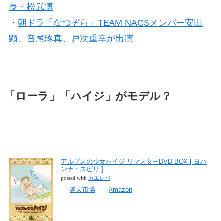
長・松武博
・
朝ドラ「なつぞら」TEAM NACSメンバー安田
顕、音尾琢真、戸次重幸が出演
「ローラ」「ハイジ」がモデル？
アルプスの少女ハイジ リマスターDVD-BOX [ ヨハ
ンナ・スピリ ]
posted with
カエレバ
楽天市場
Amazon