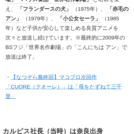
え、
「フランダースの犬」
（1975年）、
「赤毛の
アン」
（1979年）、
「小公女セーラ」
（1985
年）など子供が安心して楽しめる良質アニメを
次々と放送し続けています。※最終的に2009年の
BSフジ「世界名作劇場」の「こんにちは アン」で
放送は終了。
・
【なつぞら最終回】マコプロ次回作
「CUORE（クオーレ）」は「母をたずねて三千
里」
カルピス社長（当時）は奈良出身