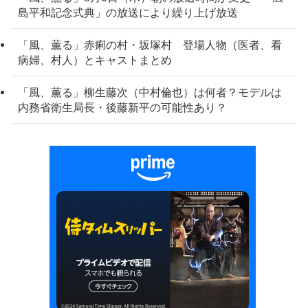
島平和記念式典」の放送により繰り上げ放送
「風、薫る」赤痢の村・坂塚村 登場人物（医者、看
病婦、村人）とキャストまとめ
「風、薫る」柳生藤次（中村倫也）は何者？モデルは
内務省衛生局長・後藤新平の可能性あり？