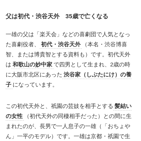
父は初代・渋谷天外 35歳で亡くなる
一雄の父は「楽天会」などの喜劇団で人気となっ
た喜劇役者、
初代・渋谷天外
（本名・渋谷博喜
智、または博貴智とする資料も）です。初代天外
は
和歌山の妙中家
で四男として生まれ、2歳の時
に大阪市北区にあった
渋谷家（しぶたにけ）の養
子
になっています。
この初代天外と、祇園の芸妓を相手とする
髪結い
の女性
（初代天外の同棲相手だった）との間に生
まれたのが、長男で一人息子の一雄（「おちょや
ん」一平のモデル）です。一雄は京都・祇園で生