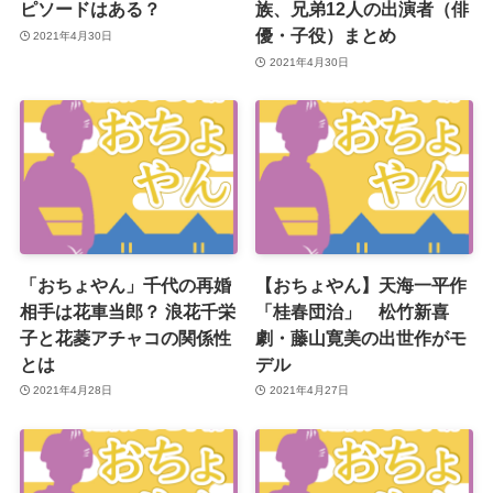
ピソードはある？
族、兄弟12人の出演者（俳
優・子役）まとめ
2021年4月30日
2021年4月30日
「おちょやん」千代の再婚
【おちょやん】天海一平作
相手は花車当郎？ 浪花千栄
「桂春団治」 松竹新喜
子と花菱アチャコの関係性
劇・藤山寛美の出世作がモ
とは
デル
2021年4月28日
2021年4月27日