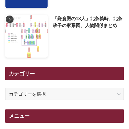
「鎌倉殿の13人」北条義時、北条
政子の家系図、人物関係まとめ
カテゴリー
カ
テ
ゴ
リ
メニュー
ー