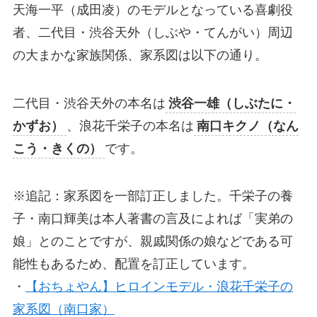
天海一平（成田凌）のモデルとなっている喜劇役
者、二代目・渋谷天外（しぶや・てんがい）周辺
の大まかな家族関係、家系図は以下の通り。
二代目・渋谷天外の本名は
渋谷一雄（しぶたに・
かずお）
、浪花千栄子の本名は
南口キクノ（なん
こう・きくの）
です。
※追記：家系図を一部訂正しました。千栄子の養
子・南口輝美は本人著書の言及によれば「実弟の
娘」とのことですが、親戚関係の娘などである可
能性もあるため、配置を訂正しています。
・
【おちょやん】ヒロインモデル・浪花千栄子の
家系図（南口家）