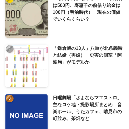
は500円、寿恵子の前借り給金は
100円（明治時代） 現在の価値
でいくらくらい？
「鎌倉殿の13人」八重が北条義時
と結婚（再婚） 史実の側室「阿
波局」がモデルか
日曜劇場「さよならマエストロ」
主なロケ地・撮影場所まとめ 音
楽ホール、うたカフェ、晴見市の
町並み、茶畑など