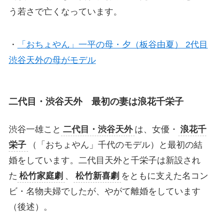
う若さで亡くなっています。
・
「おちょやん」一平の母・夕（板谷由夏） 2代目
渋谷天外の母がモデル
二代目・渋谷天外 最初の妻は浪花千栄子
渋谷一雄こと
二代目・渋谷天外
は、女優・
浪花千
栄子
（「おちょやん」千代のモデル）と最初の結
婚をしています。二代目天外と千栄子は新設され
た
松竹家庭劇
、
松竹新喜劇
をともに支えた名コン
ビ・名物夫婦でしたが、やがて離婚をしています
（後述）。