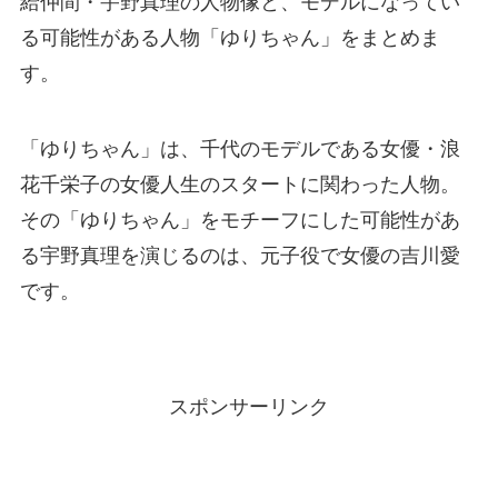
給仲間・宇野真理の人物像と、モデルになってい
る可能性がある人物「ゆりちゃん」をまとめま
す。
「ゆりちゃん」は、千代のモデルである女優・浪
花千栄子の女優人生のスタートに関わった人物。
その「ゆりちゃん」をモチーフにした可能性があ
る宇野真理を演じるのは、元子役で女優の吉川愛
です。
スポンサーリンク