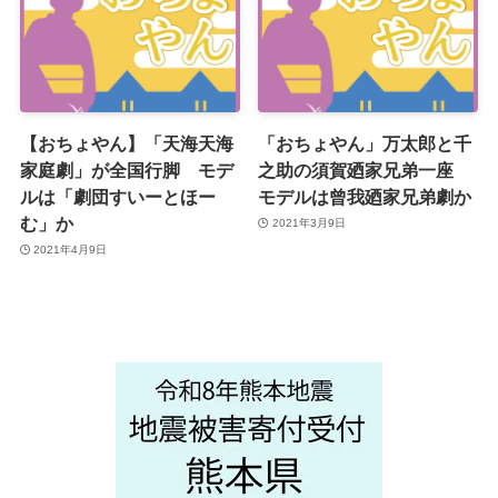
【おちょやん】「天海天海
「おちょやん」万太郎と千
家庭劇」が全国行脚 モデ
之助の須賀廼家兄弟一座
ルは「劇団すいーとほー
モデルは曾我廼家兄弟劇か
む」か
2021年3月9日
2021年4月9日