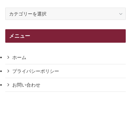
カ
テ
ゴ
リ
メニュー
ー
ホーム
プライバシーポリシー
お問い合わせ