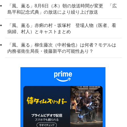
「風、薫る」8月6日（木）朝の放送時間が変更 「広
島平和記念式典」の放送により繰り上げ放送
「風、薫る」赤痢の村・坂塚村 登場人物（医者、看
病婦、村人）とキャストまとめ
「風、薫る」柳生藤次（中村倫也）は何者？モデルは
内務省衛生局長・後藤新平の可能性あり？