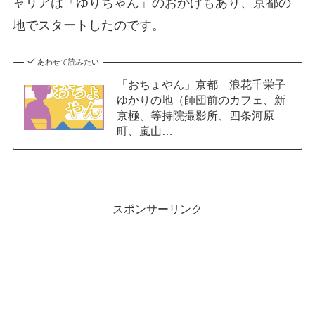
ャリアは「ゆりちゃん」のおかげもあり、京都の
地でスタートしたのです。
あわせて読みたい
「おちょやん」京都 浪花千栄子
ゆかりの地（師団前のカフェ、新
京極、等持院撮影所、四条河原
町、嵐山…
スポンサーリンク