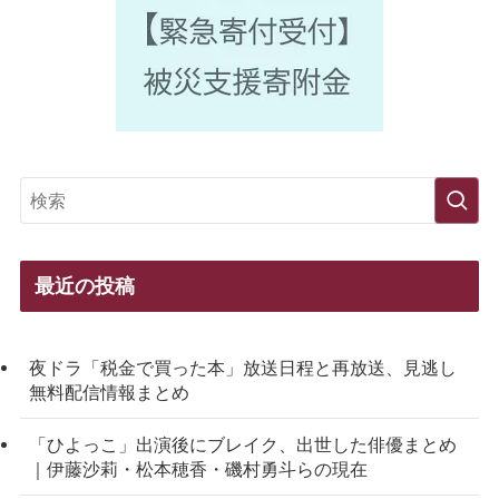
最近の投稿
夜ドラ「税金で買った本」放送日程と再放送、見逃し
無料配信情報まとめ
「ひよっこ」出演後にブレイク、出世した俳優まとめ
｜伊藤沙莉・松本穂香・磯村勇斗らの現在