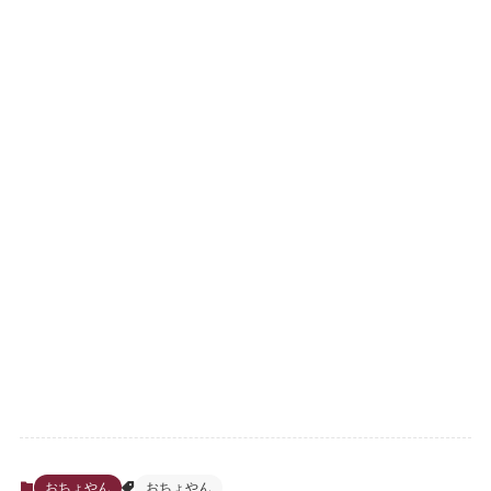
おちょやん
おちょやん