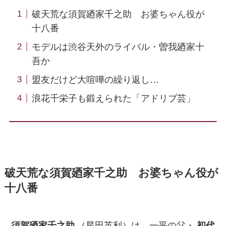
破天荒な須賀廼家千之助 お婆ちゃん役が
十八番
モデルは渋谷天外のライバル・曽我廼家十
吾か
盟友だけど大喧嘩の繰り返し…
浪花千栄子も鍛えられた「アドリブ芸」
破天荒な須賀廼家千之助 お婆ちゃん役が
十八番
須賀廼家千之助
（星田英利）は、一平の父・
初代