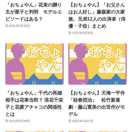
「おちょやん」花束の贈り
【おちょやん】「お父さん
主が栗子と判明 モデルエ
はお人好し」藤森家の大家
ピソードはある？
族、兄弟12人の出演者（俳
優・子役）まとめ
2021年4月30日
2021年4月30日
「おちょやん」千代の再婚
【おちょやん】天海一平作
相手は花車当郎？ 浪花千栄
「桂春団治」 松竹新喜
子と花菱アチャコの関係性
劇・藤山寛美の出世作がモ
とは
デル
2021年4月28日
2021年4月27日