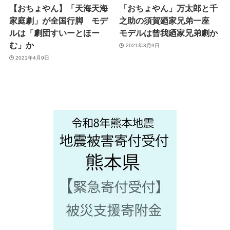
【おちょやん】「天海天海
「おちょやん」万太郎と千
家庭劇」が全国行脚 モデ
之助の須賀廼家兄弟一座
ルは「劇団すいーとほー
モデルは曾我廼家兄弟劇か
む」か
2021年3月9日
2021年4月9日