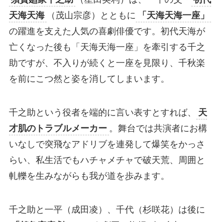
天海天海
（茂山宗彦）とともに
「天海天海一座」
の躍進を支えた人気の喜劇俳優です。初代天海が
亡くなった後も「天海天海一座」を牽引する千之
助ですが、不入りが続くと一座を見限り、千秋楽
を前にこつ然と姿を消してしまいます。
千之助という役者を端的に言い表すとすれば、
天
才肌のトラブルメーカー
。舞台では共演者にお構
いなしで突飛なアドリブを連発して爆笑をかっさ
らい、私生活でもハチャメチャで破天荒、周囲と
軋轢を生みながらも我が道を歩みます。
千之助と一平（成田凌）、千代（杉咲花）は後に