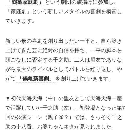
「鶴亀家庭劇」
という劇団の旗揚げに参加し、
「家庭劇」という新しいスタイルの喜劇を模索し
ていきます。
新しい形の喜劇を創り出したい一平と、自ら築き
上げてきた芸に絶対の自信を持ち、一平の脚本を
頭ごなしに否定する千之助。二人は盟友でありな
がら最大のライバルとしてバトルを繰り返し、や
がて
「鶴亀新喜劇」
を創り上げていきます。
▼初代天海天海（中）の盟友として天海天海一座
で活躍していた千之助（左）。初登場となった第7
回の公演シーン（親子雀？）では、さっそく千之
助の十八番、お婆ちゃんネタが見られました。