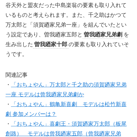
谷天外と盟友だった中島楽翁の要素も取り入れて
いるものと考えられます。また、千之助はかつて
万太郎と「須賀廼家兄弟一座」を組んでいたとい
う設定であり、曽我廼家五郎と
曽我廼家兄弟劇
を
生み出した
曽我廼家十郎
の要素も取り入れていそ
うです。
関連記事
・
「おちょやん」万太郎と千之助の須賀廼家兄弟
一座 モデルは曾我廼家兄弟劇か
・
「おちょやん」鶴亀新喜劇 モデルは松竹新喜
劇 参加メンバーは？
・
「おちょやん」喜劇王・須賀廼家万太郎（板尾
創路） モデルは曾我廼家五郎（曾我廼家兄弟