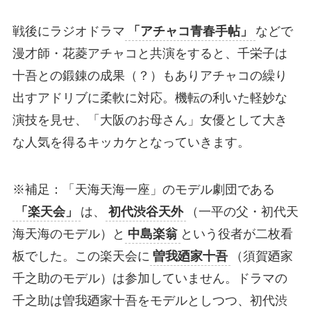
戦後にラジオドラマ
「アチャコ青春手帖」
などで
漫才師・花菱アチャコと共演をすると、千栄子は
十吾との鍛錬の成果（？）もありアチャコの繰り
出すアドリブに柔軟に対応。機転の利いた軽妙な
演技を見せ、「大阪のお母さん」女優として大き
な人気を得るキッカケとなっていきます。
※補足：「天海天海一座」のモデル劇団である
「楽天会」
は、
初代渋谷天外
（一平の父・初代天
海天海のモデル）と
中島楽翁
という役者が二枚看
板でした。この楽天会に
曽我廼家十吾
（須賀廼家
千之助のモデル）は参加していません。ドラマの
千之助は曽我廼家十吾をモデルとしつつ、初代渋