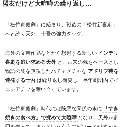
盟友だけど大喧嘩の繰り返し…
「松竹家庭劇」に始まり、戦後の「松竹新喜劇」
へと続く天外、十吾の強力タッグ。
海外の文芸作品などから想起する新しい
インテリ
喜劇を追い求める天外
と、古来の俄をベースとし
物語の筋を無視したハチャメチャな
アドリブ芸を
連発する十吾
は繰り返し衝突し、長年劇団内でイ
ニシアチブを奪い合っています。
「松竹家庭劇」時代には険悪な関係の末に
「すき
焼きの食べ方」で揉めて大喧嘩
となり、天外が劇
団を去ってしまうという有名エピソードが残るほ