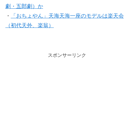
劇・五郎劇）か
・
「おちょやん」天海天海一座のモデルは楽天会
（初代天外、楽翁）
スポンサーリンク