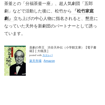
茶釜との「分福茶釜一座」、超人気劇団「五郎
劇」などで活動した後に、松竹から
「松竹家庭
劇」
立ち上げの中心人物に指名されると、懇意に
なっていた天外を新劇団のパートナーとして誘っ
ています。
喜劇の帝王 渋谷天外伝（小学館文庫）【電子書
籍】[ 大槻茂 ]
posted with
カエレバ
楽天市場
Amazon