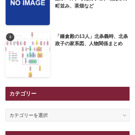
町並み、茶畑など
「鎌倉殿の13人」北条義時、北条
政子の家系図、人物関係まとめ
カテゴリー
カ
テ
ゴ
リ