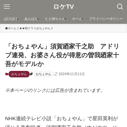
ロケTV
ばけばけ
あんぱん
とと姉ちゃん
ホーム
プライバシーポリシー
ホーム
★★朝ドラ
おちょやん
「おちょやん」須賀廼家千之助 アドリ
ブ連発、お婆さん役が得意の曽我廼家十
吾がモデルか
2024年11月11日
おちょやん
おちょやん
※本ページのリンクには広告が含まれています。
NHK連続テレビ小説「おちょやん」で星田英利が