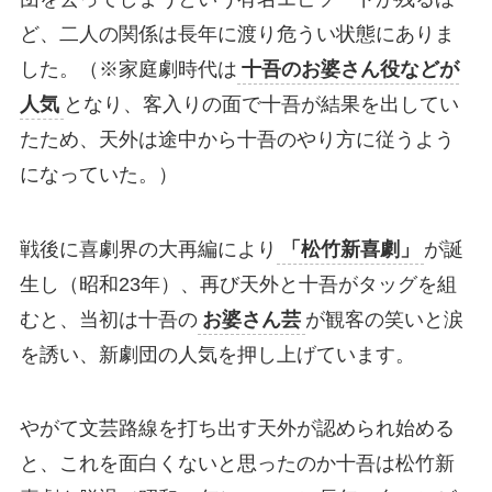
ど、二人の関係は長年に渡り危うい状態にありま
した。（※家庭劇時代は
十吾のお婆さん役などが
人気
となり、客入りの面で十吾が結果を出してい
たため、天外は途中から十吾のやり方に従うよう
になっていた。）
戦後に喜劇界の大再編により
「松竹新喜劇」
が誕
生し（昭和23年）、再び天外と十吾がタッグを組
むと、当初は十吾の
お婆さん芸
が観客の笑いと涙
を誘い、新劇団の人気を押し上げています。
やがて文芸路線を打ち出す天外が認められ始める
と、これを面白くないと思ったのか十吾は松竹新