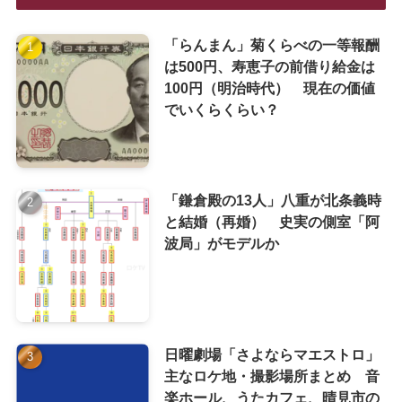
「らんまん」菊くらべの一等報酬
は500円、寿恵子の前借り給金は
100円（明治時代） 現在の価値
でいくらくらい？
「鎌倉殿の13人」八重が北条義時
と結婚（再婚） 史実の側室「阿
波局」がモデルか
日曜劇場「さよならマエストロ」
主なロケ地・撮影場所まとめ 音
楽ホール、うたカフェ、晴見市の