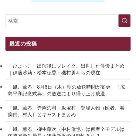
最近の投稿
「ひよっこ」出演後にブレイク、出世した俳優まとめ
｜伊藤沙莉・松本穂香・磯村勇斗らの現在
「風、薫る」8月6日（木）朝の放送時間が変更 「広
島平和記念式典」の放送により繰り上げ放送
「風、薫る」赤痢の村・坂塚村 登場人物（医者、看
病婦、村人）とキャストまとめ
「風、薫る」柳生藤次（中村倫也）は何者？モデルは
内務省衛生局長・後藤新平の可能性あり？