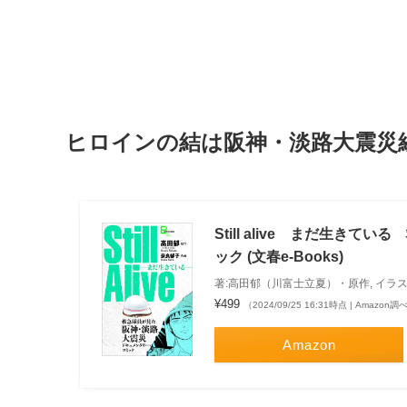
ヒロインの結は阪神・淡路大震災
Still alive まだ生
ック (文春e-Books)
著:高田郁（川富士立夏）・原作, イラ
¥499
（2024/09/25 16:31時点 | Amazon調
Amazon