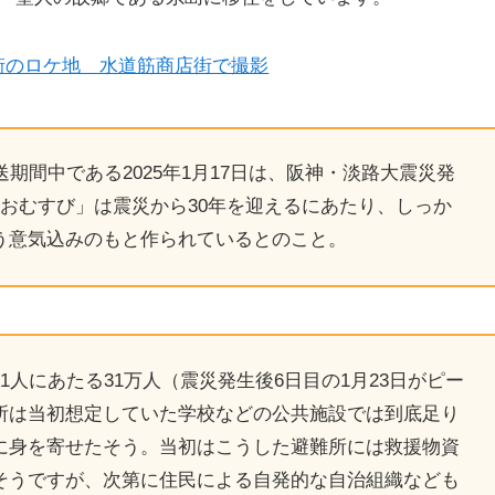
街のロケ地 水道筋商店街で撮影
期間中である2025年1月17日は、阪神・淡路大震災発
おむすび」は震災から30年を迎えるにあたり、しっか
う意気込みのもと作られているとのこと。
人にあたる31万人（震災発生後6日目の1月23日がピー
所は当初想定していた学校などの公共施設では到底足り
に身を寄せたそう。当初はこうした避難所には救援物資
そうですが、次第に住民による自発的な自治組織なども