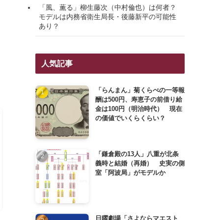
「風、薫る」柳生藤次（中村倫也）は何者？
モデルは内務省衛生局長・後藤新平の可能性
あり？
人気記事
「らんまん」菊くらべの一等報
酬は500円、寿恵子の前借り給
金は100円（明治時代） 現在
の価値でいくらくらい？
「鎌倉殿の13人」八重が北条
義時と結婚（再婚） 史実の側
室「阿波局」がモデルか
日曜劇場「さよならマエスト