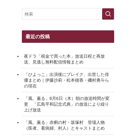
最近の投稿
夜ドラ「税金で買った本」放送日程と再放
送、見逃し無料配信情報まとめ
「ひよっこ」出演後にブレイク、出世した俳
優まとめ｜伊藤沙莉・松本穂香・磯村勇斗ら
の現在
「風、薫る」8月6日（木）朝の放送時間が変
更 「広島平和記念式典」の放送により繰り
上げ放送
「風、薫る」赤痢の村・坂塚村 登場人物
（医者、看病婦、村人）とキャストまとめ