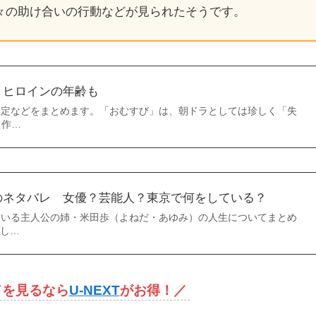
々の助け合いの行動などが見られたそうです。
？ヒロインの年齢も
設定などをまとめます。「おむすび」は、朝ドラとしては珍しく「失
く作…
のネタバレ 女優？芸能人？東京で何をしている？
ている主人公の姉・米田歩（よねだ・あゆみ）の人生についてまとめ
し…
ドを見るなら
U-NEXT
がお得！
／