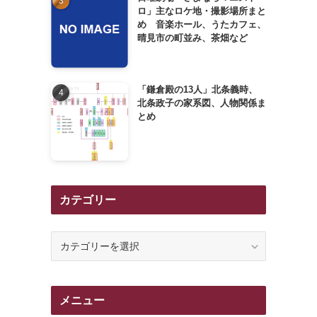
ロ」主なロケ地・撮影場所まと
め 音楽ホール、うたカフェ、
き
晴見市の町並み、茶畑など
「鎌倉殿の13人」北条義時、
北条政子の家系図、人物関係ま
とめ
カテゴリー
カ
テ
ゴ
リ
メニュー
ー