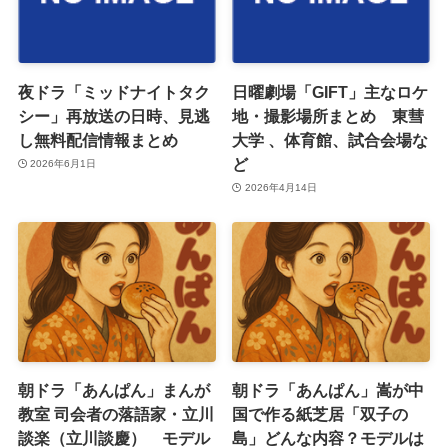
夜ドラ「ミッドナイトタク
日曜劇場「GIFT」主なロケ
シー」再放送の日時、見逃
地・撮影場所まとめ 東彗
し無料配信情報まとめ
大学 、体育館、試合会場な
ど
2026年6月1日
2026年4月14日
朝ドラ「あんぱん」まんが
朝ドラ「あんぱん」嵩が中
教室 司会者の落語家・立川
国で作る紙芝居「双子の
談楽（立川談慶） モデル
島」どんな内容？モデルは