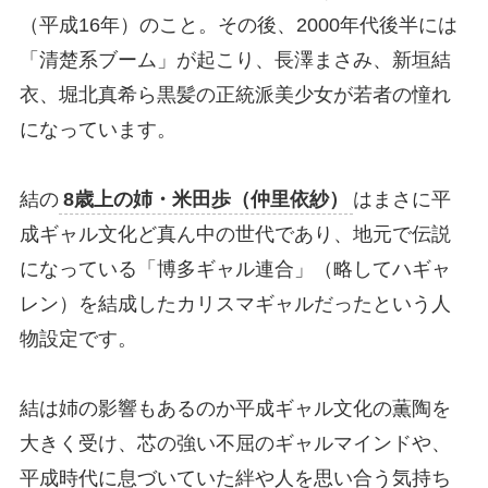
（平成16年）のこと。その後、2000年代後半には
「清楚系ブーム」が起こり、長澤まさみ、新垣結
衣、堀北真希ら黒髪の正統派美少女が若者の憧れ
になっています。
結の
8歳上の姉・米田歩（仲里依紗）
はまさに平
成ギャル文化ど真ん中の世代であり、地元で伝説
になっている「博多ギャル連合」（略してハギャ
レン）を結成したカリスマギャルだったという人
物設定です。
結は姉の影響もあるのか平成ギャル文化の薫陶を
大きく受け、芯の強い不屈のギャルマインドや、
平成時代に息づいていた絆や人を思い合う気持ち