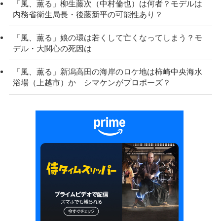
「風、薫る」柳生藤次（中村倫也）は何者？モデルは
内務省衛生局長・後藤新平の可能性あり？
「風、薫る」娘の環は若くして亡くなってしまう？モ
デル・大関心の死因は
「風、薫る」新潟高田の海岸のロケ地は柿崎中央海水
浴場（上越市）か シマケンがプロポーズ？