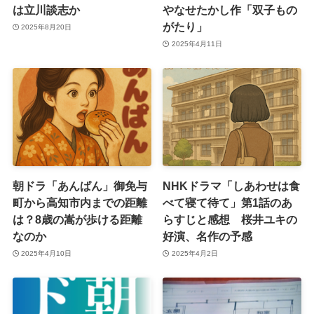
は立川談志か
やなせたかし作「双子もの
がたり」
2025年8月20日
2025年4月11日
朝ドラ「あんぱん」御免与
NHKドラマ「しあわせは食
町から高知市内までの距離
べて寝て待て」第1話のあ
は？8歳の嵩が歩ける距離
らすじと感想 桜井ユキの
なのか
好演、名作の予感
2025年4月10日
2025年4月2日