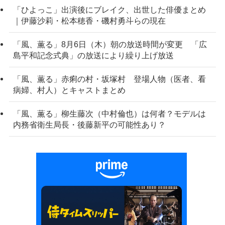
「ひよっこ」出演後にブレイク、出世した俳優まとめ
｜伊藤沙莉・松本穂香・磯村勇斗らの現在
「風、薫る」8月6日（木）朝の放送時間が変更 「広
島平和記念式典」の放送により繰り上げ放送
「風、薫る」赤痢の村・坂塚村 登場人物（医者、看
病婦、村人）とキャストまとめ
「風、薫る」柳生藤次（中村倫也）は何者？モデルは
内務省衛生局長・後藤新平の可能性あり？