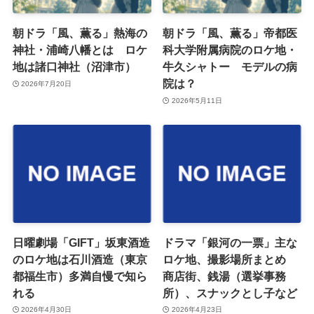
朝ドラ「風、薫る」熱海の
朝ドラ「風、薫る」帝都医
神社・浦崎八幡とは ロケ
科大学附属病院のロケ地・
地は諸口神社（沼津市）
牛久シャトー モデルの病
院は？
2026年7月20日
2026年5月11日
日曜劇場「GIFT」坂東酒造
ドラマ「銀河の一票」主な
のロケ地は石川酒造（東京
ロケ地、撮影場所まとめ
都福生市）多満自慢で知ら
商店街、銭湯（選挙事務
れる
所）、スナックとし子など
2026年4月30日
2026年4月23日