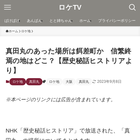
ロケTV
ばけばけ
あんぱん
とと姉ちゃん
ホーム
プライバシーポリシー
ホーム
ロケ地
真田丸のあった場所は餌差町か 信繁終
焉の地はどこ？【歴史秘話ヒストリアよ
り】
2023年9月8日
ロケ地
真田丸
ロケ地
大阪
真田丸
※本ページのリンクには広告が含まれています。
NHK「歴史秘話ヒストリア」で放送された、「真