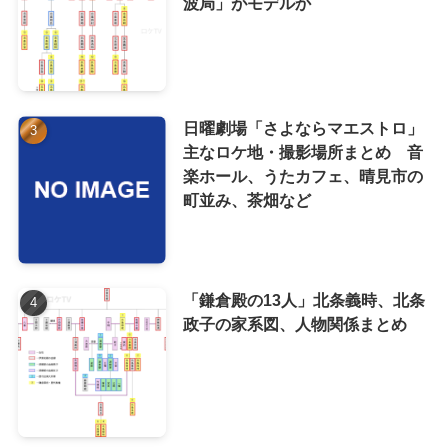
波局」がモデルか
日曜劇場「さよならマエストロ」
主なロケ地・撮影場所まとめ 音
楽ホール、うたカフェ、晴見市の
町並み、茶畑など
「鎌倉殿の13人」北条義時、北条
政子の家系図、人物関係まとめ