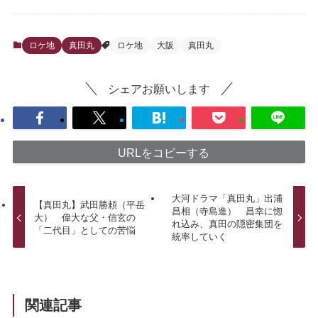
ロケ地
真田丸
ロケ地
大阪
真田丸
シェアお願いします
URLをコピーする
大河ドラマ「真田丸」出浦
【真田丸】武田勝頼（平岳
昌相（寺島進） 昌幸に惚
大） 偉大な父・信玄の
れ込み、真田の隠密集団を
「二代目」としての苦悩
統率していく
関連記事