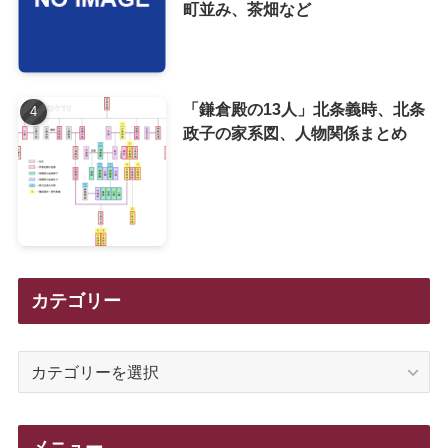
町並み、茶畑など
「鎌倉殿の13人」北条義時、北条
政子の家系図、人物関係まとめ
カテゴリー
カ
テ
ゴ
リ
メニュー