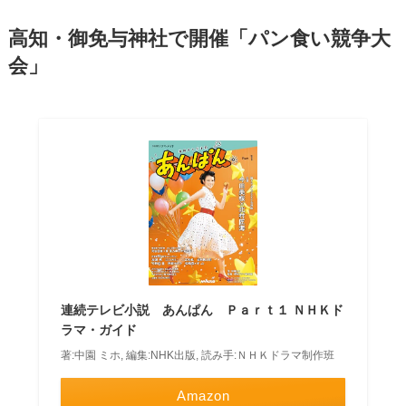
高知・御免与神社で開催「パン食い競争大
会」
連続テレビ小説 あんぱん Ｐａｒｔ１ ＮＨＫド
ラマ・ガイド
著:中園 ミホ, 編集:NHK出版, 読み手:ＮＨＫドラマ制作班
Amazon