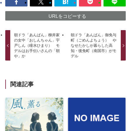
URLをコピーする
朝ドラ「あんぱん」柳井家
朝ドラ「あんぱん」御免与
の女中「おしんちゃん」宇
町（ごめんよちょう） や
戸しん（瞳水ひまり） モ
なせたかしが暮らした高
デルはお手伝いさんの「朝
知・後免町（南国市）がモ
や」か
デル
関連記事