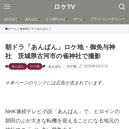
ロケTV
ばけばけ
あんぱん
とと姉ちゃん
ホーム
プライバシーポリシー
ホーム
★★朝ドラ
あんぱん
朝ドラ「あんぱん」ロケ地・御免与神
社 茨城県古河市の雀神社で撮影
2025年4月27日
あんぱん
ロケ地
あんぱん
ロケ地
※本ページのリンクには広告が含まれています。
NHK連続テレビ小説「あんぱん」で、ヒロインの
朝田のぶが大きな転機を迎えることになる地元の