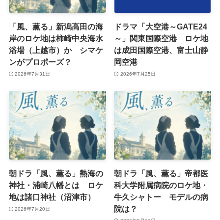
「風、薫る」新潟高田の海
ドラマ「大空港～GATE24
岸のロケ地は柿崎中央海水
～」関東国際空港 ロケ地
浴場（上越市）か シマケ
は成田国際空港、富士山静
ンがプロポーズ？
岡空港
2026年7月31日
2026年7月25日
朝ドラ「風、薫る」熱海の
朝ドラ「風、薫る」帝都医
神社・浦崎八幡とは ロケ
科大学附属病院のロケ地・
地は諸口神社（沼津市）
牛久シャトー モデルの病
院は？
2026年7月20日