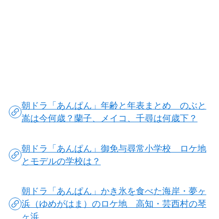
朝ドラ「あんぱん」年齢と年表まとめ のぶと
嵩は今何歳？蘭子、メイコ、千尋は何歳下？
朝ドラ「あんぱん」御免与尋常小学校 ロケ地
とモデルの学校は？
朝ドラ「あんぱん」かき氷を食べた海岸・夢ヶ
浜（ゆめがはま）のロケ地 高知・芸西村の琴
ヶ浜