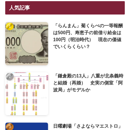
人気記事
「らんまん」菊くらべの一等報酬
は500円、寿恵子の前借り給金は
100円（明治時代） 現在の価値
でいくらくらい？
「鎌倉殿の13人」八重が北条義時
と結婚（再婚） 史実の側室「阿
波局」がモデルか
日曜劇場「さよならマエストロ」