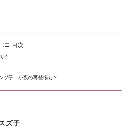
目次
ズ子
シヅ子 小夜の再登場も？
スズ子