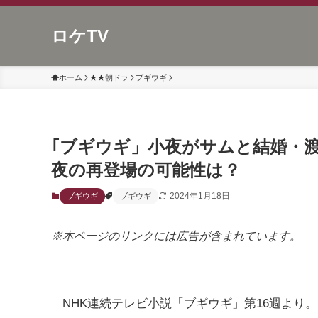
ロケTV
ホーム
★★朝ドラ
ブギウギ
｢ブギウギ」小夜がサムと結婚・
夜の再登場の可能性は？
2024年1月18日
ブギウギ
ブギウギ
※本ページのリンクには広告が含まれています。
NHK連続テレビ小説「ブギウギ」第16週より