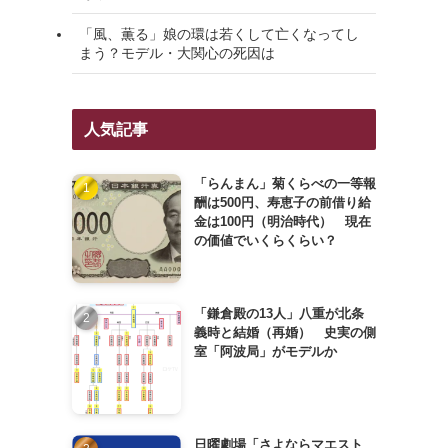
「風、薫る」娘の環は若くして亡くなってし
まう？モデル・大関心の死因は
人気記事
「らんまん」菊くらべの一等報
酬は500円、寿恵子の前借り給
金は100円（明治時代） 現在
の価値でいくらくらい？
「鎌倉殿の13人」八重が北条
義時と結婚（再婚） 史実の側
室「阿波局」がモデルか
日曜劇場「さよならマエスト