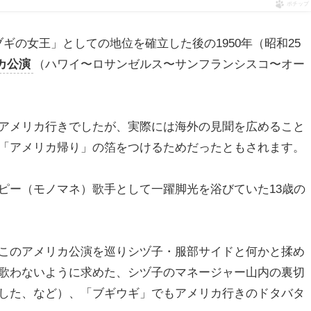
ポチップ
ギの女王」としての地位を確立した後の1950年（昭和25
カ公演
（ハワイ〜ロサンゼルス〜サンフランシスコ〜オー
アメリカ行きでしたが、実際には海外の見聞を広めること
「アメリカ帰り」の箔をつけるためだったともされます。
ピー（モノマネ）歌手として一躍脚光を浴びていた13歳の
このアメリカ公演を巡りシヅ子・服部サイドと何かと揉め
歌わないように求めた、シヅ子のマネージャー山内の裏切
した、など）、「ブギウギ」でもアメリカ行きのドタバタ