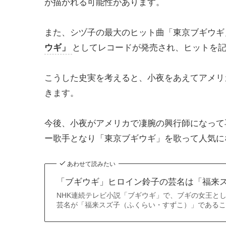
が描かれる可能性があります。
また、シヅ子の最大のヒット曲「東京ブギウギ」
ウギ」
としてレコードが発売され、ヒットを
こうした史実を考えると、小夜をあえてアメリ
きます。
今後、小夜がアメリカで凄腕の興行師になって
ー歌手となり「東京ブギウギ」を歌って人気に
あわせて読みたい
「ブギウギ」ヒロイン鈴子の芸名は「福来
NHK連続テレビ小説「ブギウギ」で、ブギの女王と
芸名が「福来スズ子（ふくらい・すずこ）」であるこ