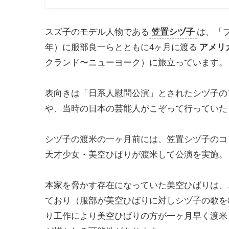
スズ子のモデル人物である
笠置シヅ子
は、「ブ
年）に服部良一らとともに4ヶ月に渡る
アメリ
クランド〜ニューヨーク）に旅立っています。
表向きは「日系人慰問公演」とされたシヅ子の
や、当時の日本の芸能人がこぞって行っていた
シヅ子の渡米の一ヶ月前には、笠置シヅ子のコ
天才少女・美空ひばりが渡米して公演を実施。
本家を脅かす存在になっていた美空ひばりは、
ており（服部が美空ひばりに対しシヅ子の歌を
り工作により美空ひばりの方が一ヶ月早く渡米