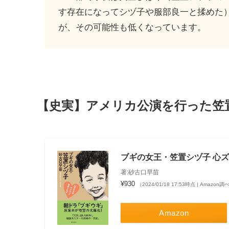
す存在になってシヅ子や服部良一と揉めた
が、その可能性も低くなっています。
【史実】アメリカ公演を行った笠
ブギの女王・笠置シヅ子 心
著:砂古口早苗
¥930
（2024/01/18 17:53時点 | Amazon調
Amazon