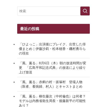
最近の投稿
「ひよっこ」出演後にブレイク、出世した俳
優まとめ｜伊藤沙莉・松本穂香・磯村勇斗ら
の現在
「風、薫る」8月6日（木）朝の放送時間が変
更 「広島平和記念式典」の放送により繰り
上げ放送
「風、薫る」赤痢の村・坂塚村 登場人物
（医者、看病婦、村人）とキャストまとめ
「風、薫る」柳生藤次（中村倫也）は何者？
モデルは内務省衛生局長・後藤新平の可能性
あり？