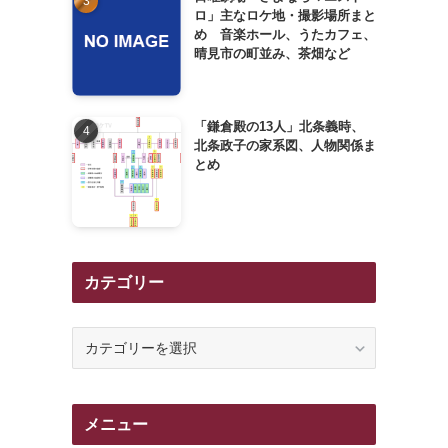
ロ」主なロケ地・撮影場所まと
め 音楽ホール、うたカフェ、
晴見市の町並み、茶畑など
「鎌倉殿の13人」北条義時、
北条政子の家系図、人物関係ま
とめ
カテゴリー
カ
テ
ゴ
リ
メニュー
ー