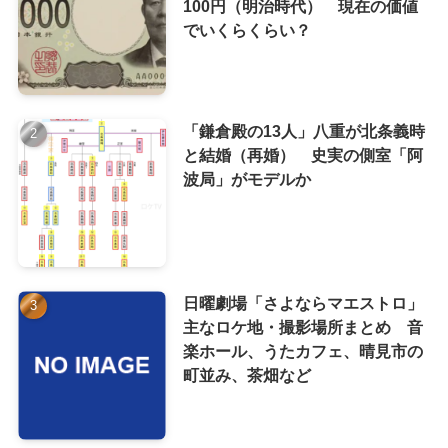
100円（明治時代） 現在の価値
でいくらくらい？
「鎌倉殿の13人」八重が北条義時
と結婚（再婚） 史実の側室「阿
波局」がモデルか
日曜劇場「さよならマエストロ」
主なロケ地・撮影場所まとめ 音
楽ホール、うたカフェ、晴見市の
町並み、茶畑など