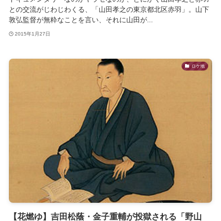
との交流がじわじわくる、「山田孝之の東京都北区赤羽」。山下
敦弘監督が無粋なことを言い、それに山田が...
2015年1月27日
ロケ地
【花燃ゆ】吉田松蔭・金子重輔が投獄される「野山