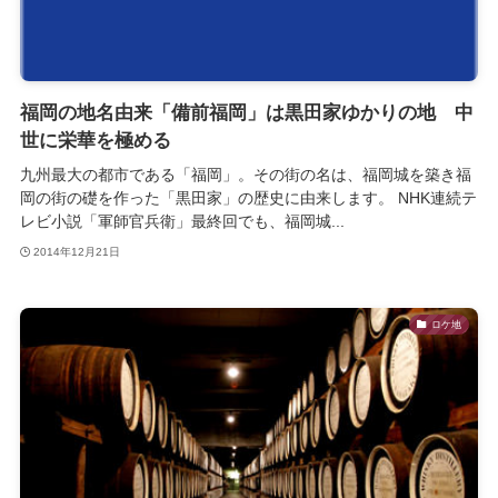
福岡の地名由来「備前福岡」は黒田家ゆかりの地 中
世に栄華を極める
九州最大の都市である「福岡」。その街の名は、福岡城を築き福
岡の街の礎を作った「黒田家」の歴史に由来します。 NHK連続テ
レビ小説「軍師官兵衛」最終回でも、福岡城...
2014年12月21日
ロケ地