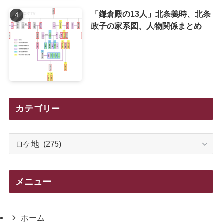
「鎌倉殿の13人」北条義時、北条
政子の家系図、人物関係まとめ
カテゴリー
カ
テ
ゴ
リ
メニュー
ー
ホーム