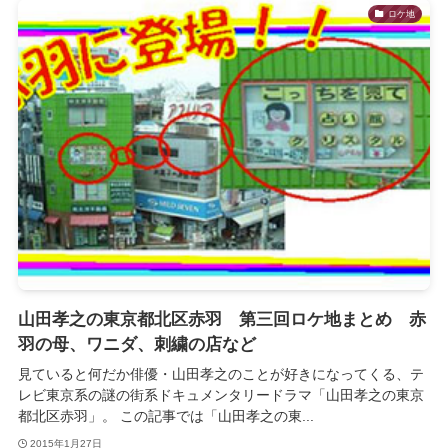
ロケ地
山田孝之の東京都北区赤羽 第三回ロケ地まとめ 赤
羽の母、ワニダ、刺繍の店など
見ていると何だか俳優・山田孝之のことが好きになってくる、テ
レビ東京系の謎の街系ドキュメンタリードラマ「山田孝之の東京
都北区赤羽」。 この記事では「山田孝之の東...
2015年1月27日