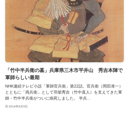
「竹中半兵衛の墓」兵庫県三木市平井山 秀吉本陣で
軍師らしい最期
NHK連続テレビ小説「軍師官兵衛」第22話。官兵衛（岡田准一）
とともに「両兵衛」として羽柴秀吉（竹中直人）を支えてきた軍
師・竹中半兵衛がついに病死しました。 半兵...
2014年6月3日