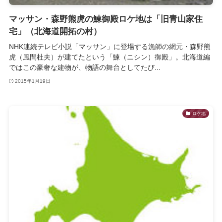
マッサン・森野熊虎の鰊御殿ロケ地は「旧青山家住
宅」（北海道開拓の村）
NHK連続テレビ小説「マッサン」に登場する漁師の網元・森野熊
虎（風間杜夫）が建てたという「鰊（ニシン）御殿」。北海道編
ではこの豪奢な建物が、物語の舞台としてたび...
2015年1月19日
ロケ地