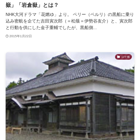
嶽」「岩倉嶽」とは？
NHK大河ドラマ「花燃ゆ」より。 ペリー（ペルリ）の黒船に乗り
込み密航を企てた吉田寅次郎（＝松蔭＝伊勢谷友介）と、寅次郎
と行動を供にした金子重輔でしたが、黒船側...
2015年1月22日
ロケ地