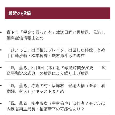
最近の投稿
夜ドラ「税金で買った本」放送日程と再放送、見逃し
無料配信情報まとめ
「ひよっこ」出演後にブレイク、出世した俳優まとめ
｜伊藤沙莉・松本穂香・磯村勇斗らの現在
「風、薫る」8月6日（木）朝の放送時間が変更 「広
島平和記念式典」の放送により繰り上げ放送
「風、薫る」赤痢の村・坂塚村 登場人物（医者、看
病婦、村人）とキャストまとめ
「風、薫る」柳生藤次（中村倫也）は何者？モデルは
内務省衛生局長・後藤新平の可能性あり？