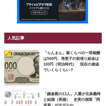
人気記事
「らんまん」菊くらべの一等報酬
は500円、寿恵子の前借り給金は
100円（明治時代） 現在の価値
でいくらくらい？
「鎌倉殿の13人」八重が北条義時
と結婚（再婚） 史実の側室「阿
波局」がモデルか