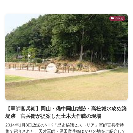
ロケ地
【軍師官兵衛】岡山・備中岡山城跡・高松城水攻め築
堤跡 官兵衛が提案した土木大作戦の現場
2014年1月8日放送のNHK「歴史秘話ヒストリア」軍師官兵衛特
集で紹介された、天才軍師・黒田官兵衛ゆかりの地をご紹介して