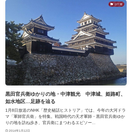
ロケ地
黒田官兵衛ゆかりの地・中津観光 中津城、姫路町、
如水地区…足跡を辿る
1月8日放送のNHK「歴史秘話ヒストリア」では、今年の大河ドラ
マ「軍師官兵衛」を特集。戦国時代の天才軍師・黒田官兵衛ゆか
りの地を訪ね歩き、官兵衛にまつわるエピソー...
2014年1月12日