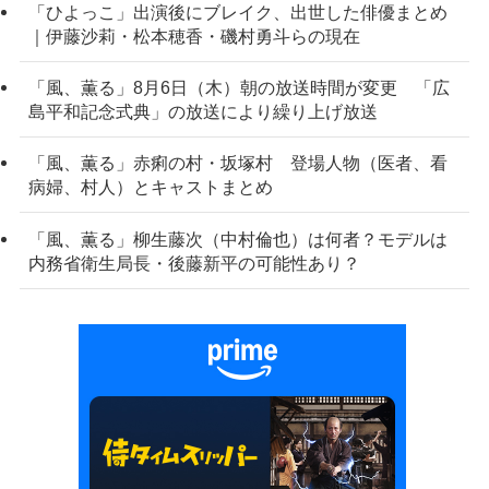
「ひよっこ」出演後にブレイク、出世した俳優まとめ
｜伊藤沙莉・松本穂香・磯村勇斗らの現在
「風、薫る」8月6日（木）朝の放送時間が変更 「広
島平和記念式典」の放送により繰り上げ放送
「風、薫る」赤痢の村・坂塚村 登場人物（医者、看
病婦、村人）とキャストまとめ
「風、薫る」柳生藤次（中村倫也）は何者？モデルは
内務省衛生局長・後藤新平の可能性あり？