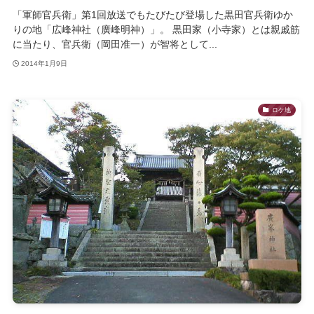
「軍師官兵衛」第1回放送でもたびたび登場した黒田官兵衛ゆか
りの地「広峰神社（廣峰明神）」。 黒田家（小寺家）とは親戚筋
に当たり、官兵衛（岡田准一）が智将として...
2014年1月9日
ロケ地