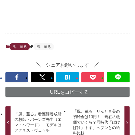
風、薫る
風、薫る
シェアお願いします
URLをコピーする
「風、薫る」りんと直美の
「風、薫る」看護婦養成所
初給金は10円！ 現在の物
の教師・バーンズ先生（エ
価でいくら？同時代「ばけ
マ・ハワード） モデルは
ばけ」トキ、ヘブンとの給
アグネス・ヴェッチ
料比較