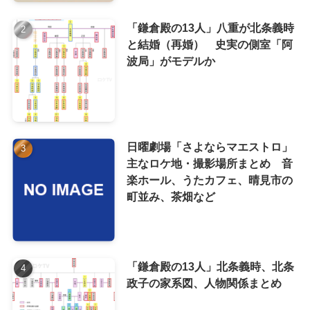
「鎌倉殿の13人」八重が北条義時
と結婚（再婚） 史実の側室「阿
波局」がモデルか
日曜劇場「さよならマエストロ」
主なロケ地・撮影場所まとめ 音
楽ホール、うたカフェ、晴見市の
町並み、茶畑など
「鎌倉殿の13人」北条義時、北条
政子の家系図、人物関係まとめ