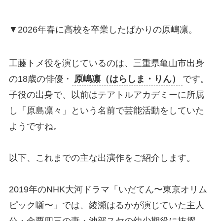
▼2026年春に高校を卒業したばかりの原嶋凛。
工藤トメ役を演じているのは、三重県亀山市出身
の18歳の俳優・
原嶋凛（はらしま・りん）
です。
子役の出身で、以前はテアトルアカデミーに所属
し「原島凛々」という名前で芸能活動をしていた
ようですね。
以下、これまでの主な出演作をご紹介します。
2019年のNHK大河ドラマ「いだてん〜東京オリム
ピック噺〜」では、綾瀬はるかが演じていた主人
公・金栗四三の妻・池部スヤの幼少期役に抜擢。