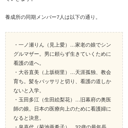
養成所の同期メンバー7人は以下の通り。
・一ノ瀬りん（見上愛）…家老の娘でシン
グルマザー。男に頼らず生きていくために
看護の道へ。
・大谷直美（上坂樹里）…天涯孤独、教会
育ち。髪をバッサリと切り、看護の道しか
ないと入学。
・玉田多江（生田絵梨花）…旧幕府の奥医
師の娘。日本の医療向上のために看護婦に
なると決意。
・泉喜代（菊池亜希子）…32歳の最年長、