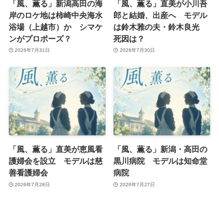
「風、薫る」新潟高田の海
「風、薫る」直美が小川吾
岸のロケ地は柿崎中央海水
郎と結婚、出産へ モデル
浴場（上越市）か シマケ
は鈴木雅の夫・鈴木良光
ンがプロポーズ？
死因は？
2026年7月31日
2026年7月30日
「風、薫る」直美が恵風看
「風、薫る」新潟・高田の
護婦会を設立 モデルは慈
黒川病院 モデルは知命堂
善看護婦会
病院
2026年7月28日
2026年7月27日