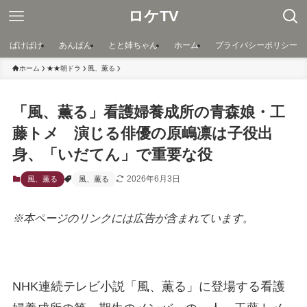
ロケTV
ばけばけ
あんぱん
とと姉ちゃん
ホーム
プライバシーポリシー
ホーム
★★朝ドラ
風、薫る
「風、薫る」看護婦養成所の青森娘・工
藤トメ 演じる俳優の原嶋凛は子役出
身、「いだてん」で重要な役
2026年6月3日
風、薫る
風、薫る
※本ページのリンクには広告が含まれています。
NHK連続テレビ小説「風、薫る」に登場する看護