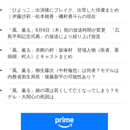
「ひよっこ」出演後にブレイク、出世した俳優まとめ
｜伊藤沙莉・松本穂香・磯村勇斗らの現在
「風、薫る」8月6日（木）朝の放送時間が変更 「広
島平和記念式典」の放送により繰り上げ放送
「風、薫る」赤痢の村・坂塚村 登場人物（医者、看
病婦、村人）とキャストまとめ
「風、薫る」柳生藤次（中村倫也）は何者？モデルは
内務省衛生局長・後藤新平の可能性あり？
「風、薫る」娘の環は若くして亡くなってしまう？モ
デル・大関心の死因は